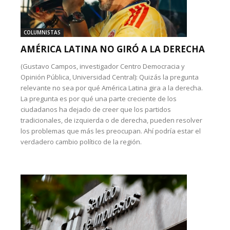
COLUMNISTAS
AMÉRICA LATINA NO GIRÓ A LA DERECHA
(Gustavo Campos, investigador Centro Democracia y
Opinión Pública, Universidad Central): Quizás la pregunta
relevante no sea por qué América Latina gira a la derecha.
La pregunta es por qué una parte creciente de los
ciudadanos ha dejado de creer que los partidos
tradicionales, de izquierda o de derecha, pueden resolver
los problemas que más les preocupan. Ahí podría estar el
verdadero cambio político de la región.