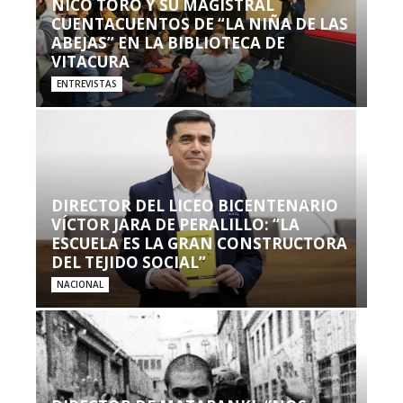
NICO TORO Y SU MAGISTRAL
CUENTACUENTOS DE “LA NIÑA DE LAS
ABEJAS” EN LA BIBLIOTECA DE
VITACURA
ENTREVISTAS
DIRECTOR DEL LICEO BICENTENARIO
VÍCTOR JARA DE PERALILLO: “LA
ESCUELA ES LA GRAN CONSTRUCTORA
DEL TEJIDO SOCIAL”
NACIONAL