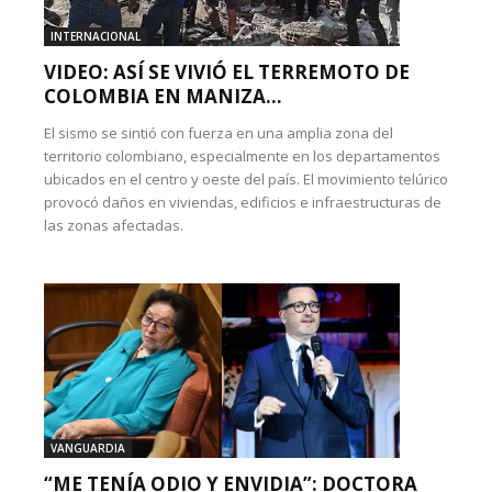
INTERNACIONAL
VIDEO: ASÍ SE VIVIÓ EL TERREMOTO DE
COLOMBIA EN MANIZA...
El sismo se sintió con fuerza en una amplia zona del
territorio colombiano, especialmente en los departamentos
ubicados en el centro y oeste del país. El movimiento telúrico
provocó daños en viviendas, edificios e infraestructuras de
las zonas afectadas.
VANGUARDIA
“ME TENÍA ODIO Y ENVIDIA”: DOCTORA