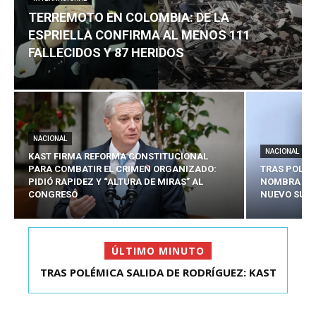
TERREMOTO EN COLOMBIA: DE LA
ESPRIELLA CONFIRMA AL MENOS 111
FALLECIDOS Y 87 HERIDOS
NACIONAL
NACIONAL
KAST FIRMA REFORMA CONSTITUCIONAL
PARA COMBATIR EL CRIMEN ORGANIZADO:
TRAS POLÉM
PIDIÓ RAPIDEZ Y “ALTURA DE MIRAS” AL
NOMBRA A 
CONGRESO
NUEVO SUBS
ÚLTIMO MINUTO
TRAS POLÉMICA SALIDA DE RODRÍGUEZ: KAST
TERREMOTO EN COLOMBIA: DE LA ESPRIELLA
NOMBRA A SEBAS...
CONFIRMA AL MEN...