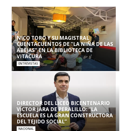
NICO TORO Y SU MAGISTRAL
CUENTACUENTOS DE “LA NIÑA DE LAS
ABEJAS” EN LA BIBLIOTECA DE
VITACURA
ENTREVISTAS
DIRECTOR DEL LICEO BICENTENARIO
VÍCTOR JARA DE PERALILLO: “LA
ESCUELA ES LA GRAN CONSTRUCTORA
DEL TEJIDO SOCIAL”
NACIONAL