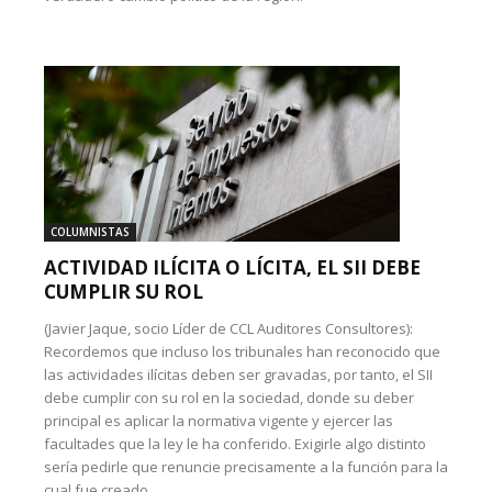
COLUMNISTAS
ACTIVIDAD ILÍCITA O LÍCITA, EL SII DEBE
CUMPLIR SU ROL
(Javier Jaque, socio Líder de CCL Auditores Consultores):
Recordemos que incluso los tribunales han reconocido que
las actividades ilícitas deben ser gravadas, por tanto, el SII
debe cumplir con su rol en la sociedad, donde su deber
principal es aplicar la normativa vigente y ejercer las
facultades que la ley le ha conferido. Exigirle algo distinto
sería pedirle que renuncie precisamente a la función para la
cual fue creado.