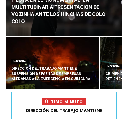
MULTITUDINARIA PRESENTACIÓN DE
VOZINHA ANTE LOS HINCHAS DE COLO
COLO
NACIONAL
NACIONAL
DIRECCIÓN DEL TRABAJO MANTIENE
SUSPENSIÓN DE FAENAS DE EMPRESAS
CRIMEN DE 
ALEDAÑAS A LA EMERGENCIA EN QUILICURA
DETIENEN A
ÚLTIMO MINUTO
CRIMEN DE ESTUDIANTE EN SAN BERNARDO:
DETIENEN AL PRES...