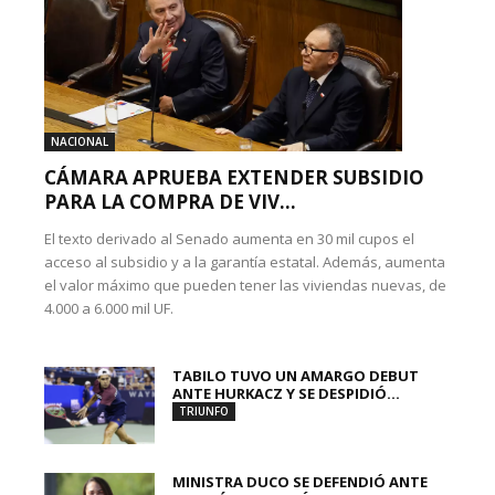
NACIONAL
CÁMARA APRUEBA EXTENDER SUBSIDIO
PARA LA COMPRA DE VIV...
El texto derivado al Senado aumenta en 30 mil cupos el
acceso al subsidio y a la garantía estatal. Además, aumenta
el valor máximo que pueden tener las viviendas nuevas, de
4.000 a 6.000 mil UF.
TABILO TUVO UN AMARGO DEBUT
ANTE HURKACZ Y SE DESPIDIÓ...
TRIUNFO
MINISTRA DUCO SE DEFENDIÓ ANTE