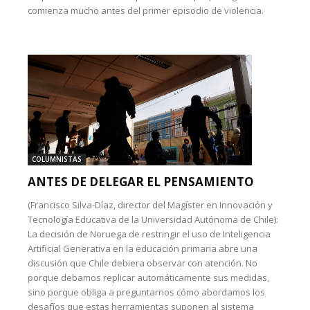
comienza mucho antes del primer episodio de violencia.
COLUMNISTAS
ANTES DE DELEGAR EL PENSAMIENTO
(Francisco Silva-Díaz, director del Magíster en Innovación y
Tecnología Educativa de la Universidad Autónoma de Chile):
La decisión de Noruega de restringir el uso de Inteligencia
Artificial Generativa en la educación primaria abre una
discusión que Chile debiera observar con atención. No
porque debamos replicar automáticamente sus medidas,
sino porque obliga a preguntarnos cómo abordamos los
desafíos que estas herramientas suponen al sistema