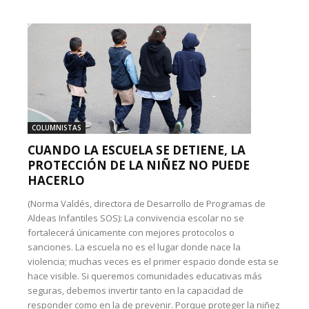
COLUMNISTAS
CUANDO LA ESCUELA SE DETIENE, LA
PROTECCIÓN DE LA NIÑEZ NO PUEDE
HACERLO
(Norma Valdés, directora de Desarrollo de Programas de
Aldeas Infantiles SOS): La convivencia escolar no se
fortalecerá únicamente con mejores protocolos o
sanciones. La escuela no es el lugar donde nace la
violencia; muchas veces es el primer espacio donde esta se
hace visible. Si queremos comunidades educativas más
seguras, debemos invertir tanto en la capacidad de
responder como en la de prevenir. Porque proteger la niñez