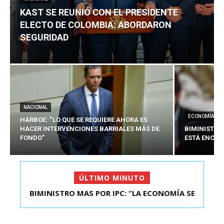
KAST SE REUNIÓ CON EL PRESIDENTE
ELECTO DE COLOMBIA: ABORDARON
SEGURIDAD
NACIONAL
ECONOMÍA
HARBOE: “LO QUE SE REQUIERE AHORA ES
HACER INTERVENCIONES BARRIALES MÁS DE
BIMINISTRO
FONDO”
ESTÁ ENCAU
ÚLTIMO MINUTO
BIMINISTRO MAS POR IPC: “LA ECONOMÍA SE
KAST SE REUNIÓ CON EL PRESIDENTE ELECTO DE
ESTÁ ENC...
COLOMBIA: A...