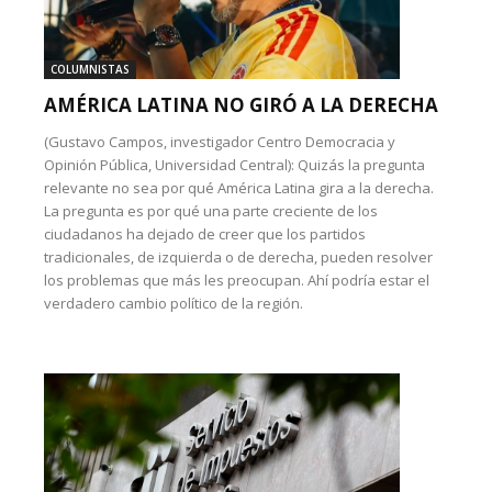
COLUMNISTAS
AMÉRICA LATINA NO GIRÓ A LA DERECHA
(Gustavo Campos, investigador Centro Democracia y
Opinión Pública, Universidad Central): Quizás la pregunta
relevante no sea por qué América Latina gira a la derecha.
La pregunta es por qué una parte creciente de los
ciudadanos ha dejado de creer que los partidos
tradicionales, de izquierda o de derecha, pueden resolver
los problemas que más les preocupan. Ahí podría estar el
verdadero cambio político de la región.