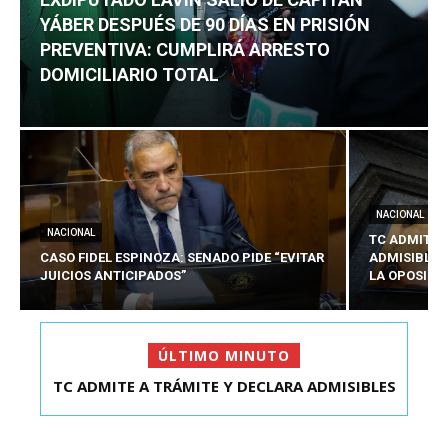
YÁBER DESPUÉS DE 90 DÍAS EN PRISIÓN
PREVENTIVA: CUMPLIRÁ ARRESTO
DOMICILIARIO TOTAL
NACIONAL
NACIONAL
TC ADMITE 
CASO FIDEL ESPINOZA: SENADO PIDE “EVITAR
ADMISIBLES
JUICIOS ANTICIPADOS”
LA OPOSICI
ÚLTIMO MINUTO
TC ADMITE A TRÁMITE Y DECLARA ADMISIBLES
EXDIPUTADO LAVÍN SALIÓ DE CAPITÁN YÁBER
LOS TRES REQU...
DESPUÉS DE 90 ...