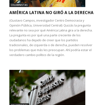
COLUMNISTAS
AMÉRICA LATINA NO GIRÓ A LA DERECHA
(Gustavo Campos, investigador Centro Democracia y
Opinión Pública, Universidad Central): Quizás la pregunta
relevante no sea por qué América Latina gira a la derecha.
La pregunta es por qué una parte creciente de los
ciudadanos ha dejado de creer que los partidos
tradicionales, de izquierda o de derecha, pueden resolver
los problemas que más les preocupan. Ahí podría estar el
verdadero cambio político de la región.