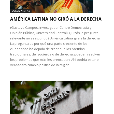
COLUMNISTAS
AMÉRICA LATINA NO GIRÓ A LA DERECHA
(Gustavo Campos, investigador Centro Democracia y
Opinión Pública, Universidad Central): Quizás la pregunta
relevante no sea por qué América Latina gira a la derecha.
La pregunta es por qué una parte creciente de los
ciudadanos ha dejado de creer que los partidos
tradicionales, de izquierda o de derecha, pueden resolver
los problemas que más les preocupan. Ahí podría estar el
verdadero cambio político de la región.