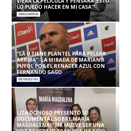
VIERA LA PELÍCULA Y PENSARA ‘ESTO
LO PUEDO HACER EN MI CASA’”
VANGUARDIA
“LA U TIENE PLANTEL PARA PELEAR
ARRIBA”: LA MIRADA DE MARIANO
PUYOL POR EL RENACER AZUL CON
FERNANDO GAGO
ENTREVISTAS
LITA DONOSO PRESENTÓ SU
DOCUMENTAL SOBRE MARÍA
MAGDALENA: “ME MUEVE SER UNA