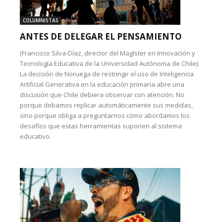
COLUMNISTAS
ANTES DE DELEGAR EL PENSAMIENTO
(Francisco Silva-Díaz, director del Magíster en Innovación y
Tecnología Educativa de la Universidad Autónoma de Chile):
La decisión de Noruega de restringir el uso de Inteligencia
Artificial Generativa en la educación primaria abre una
discusión que Chile debiera observar con atención. No
porque debamos replicar automáticamente sus medidas,
sino porque obliga a preguntarnos cómo abordamos los
desafíos que estas herramientas suponen al sistema
educativo.