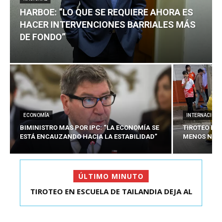
HARBOE: “LO QUE SE REQUIERE AHORA ES
HACER INTERVENCIONES BARRIALES MÁS
DE FONDO”
ECONOMÍA
INTERNACIONA
BIMINISTRO MAS POR IPC: “LA ECONOMÍA SE
TIROTEO EN 
ESTÁ ENCAUZANDO HACIA LA ESTABILIDAD”
MENOS NUEV
ÚLTIMO MINUTO
TIROTEO EN ESCUELA DE TAILANDIA DEJA AL
HARBOE: “LO QUE SE REQUIERE AHORA ES HACER
MENOS NUEVE MU...
INTER...