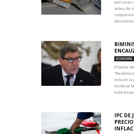
personas c
antes de co
comparació
decisione
BIMINI
ENCAUZ
ECONOMÍA
El titular 
“Recibimos
está en la
moderar la
está encau
IPC DE 
PRECIO
INFLAC