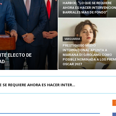
HARBOE: “LO QUE SE REQUIERE
AHORA ES HACER INTERVENCIO
BARRIALES MÁS DE FONDO”
VANGUARDIA
PRESTIGIOSO MEDIO
INTERNACIONAL APUNTA A
NTE ELECTO DE
MARIANA DI GIROLAMO COMO
POSIBLE NOMINADA A LOS PREM
AD
OSCAR 2027
POR IPC: “LA ECONOMÍA SE ESTÁ ENC...