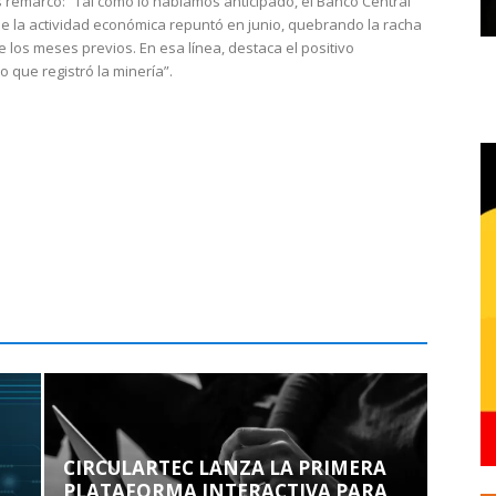
 remarcó: “Tal como lo habíamos anticipado, el Banco Central
e la actividad económica repuntó en junio, quebrando la racha
e los meses previos. En esa línea, destaca el positivo
que registró la minería”.
CIRCULARTEC LANZA LA PRIMERA
PLATAFORMA INTERACTIVA PARA