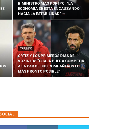
BIMINISTRO MAS POR IPC: “LA
NES
ECONOMÍA SE ESTÁ ENCAUZANDO
HACIA LA ESTABILIDAD”
TRIUNFO
ORTIZ Y LOS PRIMEROS DÍAS DE
VOZINHA: “OJALÁ PUEDA COMPETIR
IOS
A LA PAR DE SUS COMPAÑEROS LO
MÁS PRONTO POSIBLE”
SOCIAL