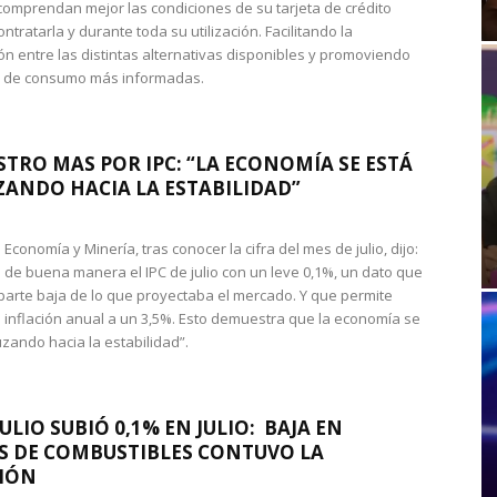
omprendan mejor las condiciones de su tarjeta de crédito
ntratarla y durante toda su utilización. Facilitando la
n entre las distintas alternativas disponibles y promoviendo
s de consumo más informadas.
STRO MAS POR IPC: “LA ECONOMÍA SE ESTÁ
ANDO HACIA LA ESTABILIDAD”
de Economía y Minería, tras conocer la cifra del mes de julio, dijo:
 de buena manera el IPC de julio con un leve 0,1%, un dato que
 parte baja de lo que proyectaba el mercado. Y que permite
 inflación anual a un 3,5%. Esto demuestra que la economía se
zando hacia la estabilidad”.
JULIO SUBIÓ 0,1% EN JULIO: BAJA EN
S DE COMBUSTIBLES CONTUVO LA
IÓN