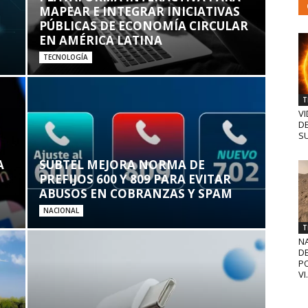
MAPEAR E INTEGRAR INICIATIVAS
PÚBLICAS DE ECONOMÍA CIRCULAR
EN AMÉRICA LATINA
TECNOLOGÍA
T
VI
D
SU
A
SUBTEL MEJORA NORMA DE
PREFIJOS 600 Y 809 PARA EVITAR
ABUSOS EN COBRANZAS Y SPAM
NACIONAL
T
N
D
PO
VI.