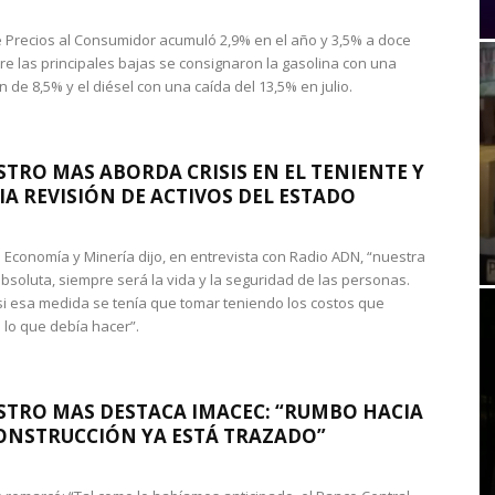
de Precios al Consumidor acumuló 2,9% en el año y 3,5% a doce
re las principales bajas se consignaron la gasolina con una
 de 8,5% y el diésel con una caída del 13,5% en julio.
STRO MAS ABORDA CRISIS EN EL TENIENTE Y
A REVISIÓN DE ACTIVOS DEL ESTADO
de Economía y Minería dijo, en entrevista con Radio ADN, “nuestra
absoluta, siempre será la vida y la seguridad de las personas.
si esa medida se tenía que tomar teniendo los costos que
 lo que debía hacer”.
STRO MAS DESTACA IMACEC: “RUMBO HACIA
ONSTRUCCIÓN YA ESTÁ TRAZADO”