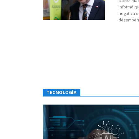
Daniel Mas
informó qu
negativa d
desempeño 
TECNOLOGÍA