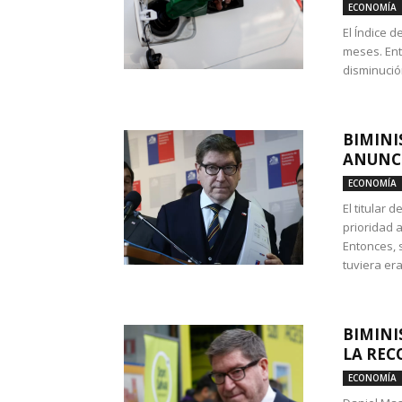
ECONOMÍA
El Índice 
meses. Ent
disminución
BIMINI
ANUNCI
ECONOMÍA
El titular 
prioridad 
Entonces, 
tuviera era
BIMINI
LA REC
ECONOMÍA