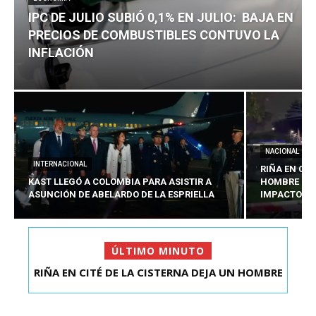
IPC DE JULIO SUBIÓ 0,1% EN JULIO: BAJA EN
PRECIOS DE COMBUSTIBLES CONTUVO LA
INFLACIÓN
NACIONAL
INTERNACIONAL
RIÑA EN CIT
KAST LLEGÓ A COLOMBIA PARA ASISTIR A
HOMBRE CO
ASUNCIÓN DE ABELARDO DE LA ESPRIELLA
IMPACTOS D
ÚLTIMO MINUTO
RIÑA EN CITÉ DE LA CISTERNA DEJA UN HOMBRE
IPC DE JULIO SUBIÓ 0,1% EN JULIO: BAJA EN
COLOMBIANO ...
PRECIOS DE ...