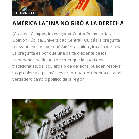
COLUMNISTAS
AMÉRICA LATINA NO GIRÓ A LA DERECHA
(Gustavo Campos, investigador Centro Democracia y
Opinión Pública, Universidad Central): Quizás la pregunta
relevante no sea por qué América Latina gira a la derecha.
La pregunta es por qué una parte creciente de los
ciudadanos ha dejado de creer que los partidos
tradicionales, de izquierda o de derecha, pueden resolver
los problemas que más les preocupan. Ahí podría estar el
verdadero cambio político de la región.