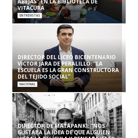
ABEJAS” EN LA BIBLIOTECA DE
VITACURA
ENTREVISTAS
DIRECTOR DEL LICEO BICENTENARIO
VÍCTOR JARA DE PERALILLO: “LA
ESCUELA ES LA GRAN CONSTRUCTORA
DEL TEJIDO SOCIAL”
NACIONAL
DIRECTOR DE MATAPANKI: “NOS
GUSTABA LA IDEA DE QUE ALGUIEN