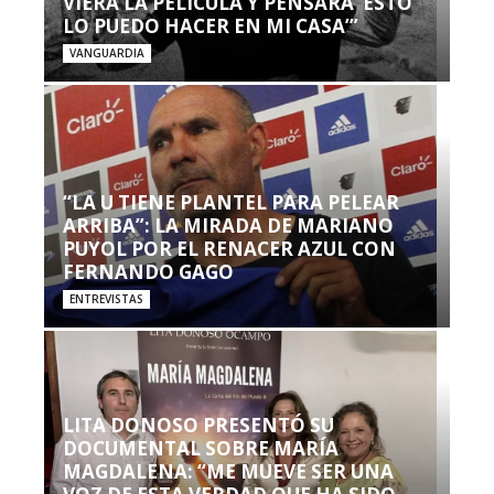
VIERA LA PELÍCULA Y PENSARA ‘ESTO
LO PUEDO HACER EN MI CASA’”
VANGUARDIA
“LA U TIENE PLANTEL PARA PELEAR
ARRIBA”: LA MIRADA DE MARIANO
PUYOL POR EL RENACER AZUL CON
FERNANDO GAGO
ENTREVISTAS
LITA DONOSO PRESENTÓ SU
DOCUMENTAL SOBRE MARÍA
MAGDALENA: “ME MUEVE SER UNA