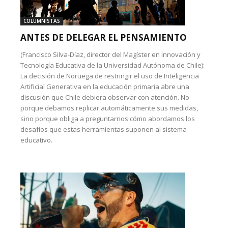
COLUMNISTAS
ANTES DE DELEGAR EL PENSAMIENTO
(Francisco Silva-Díaz, director del Magíster en Innovación y
Tecnología Educativa de la Universidad Autónoma de Chile):
La decisión de Noruega de restringir el uso de Inteligencia
Artificial Generativa en la educación primaria abre una
discusión que Chile debiera observar con atención. No
porque debamos replicar automáticamente sus medidas,
sino porque obliga a preguntarnos cómo abordamos los
desafíos que estas herramientas suponen al sistema
educativo.