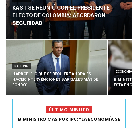
KAST SE REUNIÓ CON EL PRESIDENTE
ELECTO DE COLOMBIA: ABORDARON
SEGURIDAD
NACIONAL
ECONOMÍA
HARBOE: “LO QUE SE REQUIERE AHORA ES
HACER INTERVENCIONES BARRIALES MÁS DE
BIMINISTRO
FONDO”
ESTÁ ENCAU
ÚLTIMO MINUTO
BIMINISTRO MAS POR IPC: “LA ECONOMÍA SE
KAST SE REUNIÓ CON EL PRESIDENTE ELECTO DE
ESTÁ ENC...
COLOMBIA: A...