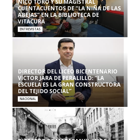
NICO TORO Y SU MAGISTRAL
CUENTACUENTOS DE “LA NIÑA DE LAS
ABEJAS” EN LA BIBLIOTECA DE
VITACURA
ENTREVISTAS
DIRECTOR DEL LICEO BICENTENARIO
VÍCTOR JARA DE PERALILLO: “LA
ESCUELA ES LA GRAN CONSTRUCTORA
DEL TEJIDO SOCIAL”
NACIONAL