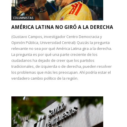
COLUMNISTAS
AMÉRICA LATINA NO GIRÓ A LA DERECHA
(Gustavo Campos, investigador Centro Democracia y
Opinión Pública, Universidad Central): Quizás la pregunta
relevante no sea por qué América Latina gira a la derecha.
La pregunta es por qué una parte creciente de los
ciudadanos ha dejado de creer que los partidos
tradicionales, de izquierda o de derecha, pueden resolver
los problemas que más les preocupan. Ahí podría estar el
verdadero cambio político de la región.