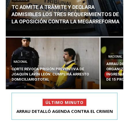
TC ADMITE A TRÁMITE Y DECLARA
ADMISIBLES LOS TRES REQUERIMIENTOS DE
LA OPOSICIÓN CONTRA LA MEGARREFORMA
NACIONAL
NACIONAL
ARRAU DETA
CORTE REVOCA PRISIÓN PREVENTIVA DE
ORGANIZADO
JOAQUÍN LAVÍN LEÓN: CUMPLIRÁ ARRESTO
INGRESARÁ 
DOMICILIARIO TOTAL
DE 15 PROY
ÚLTIMO MINUTO
ARRAU DETALLÓ AGENDA CONTRA EL CRIMEN
TC ADMITE A TRÁMITE Y DECLARA ADMISIBLES
ORGANIZADO Y EL ...
LOS TRES REQU...