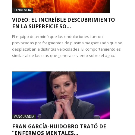
TENDENCIA
VIDEO: EL INCREÍBLE DESCUBRIMIENTO
EN LA SUPERFICIE SO...
El equipo determinó que las ondulaciones fueron
provocadas por fragmentos de plasma magnetizado que se
desplazaban a distintas velocidades. El comportamiento es
similar al de las olas que genera el viento sobre el agua.
VANGUARDIA
FRAN GARCÍA-HUIDOBRO TRATÓ DE
“ENFERMOS MENTALES...