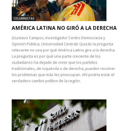
COLUMNISTAS
AMÉRICA LATINA NO GIRÓ A LA DERECHA
(Gustavo Campos, investigador Centro Democracia y
Opinión Pública, Universidad Central): Quizás la pregunta
relevante no sea por qué América Latina gira a la derecha.
La pregunta es por qué una parte creciente de los
ciudadanos ha dejado de creer que los partidos
tradicionales, de izquierda o de derecha, pueden resolver
los problemas que más les preocupan. Ahí podría estar el
verdadero cambio político de la región.