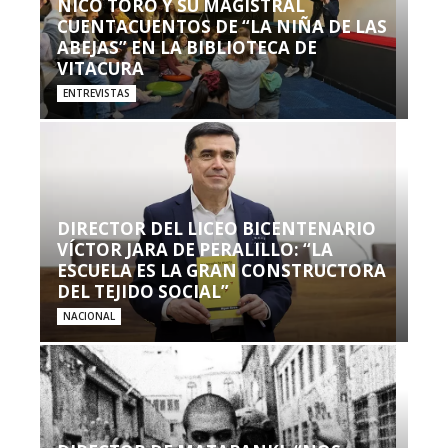
NICO TORO Y SU MAGISTRAL
CUENTACUENTOS DE “LA NIÑA DE LAS
ABEJAS” EN LA BIBLIOTECA DE
VITACURA
ENTREVISTAS
DIRECTOR DEL LICEO BICENTENARIO
VÍCTOR JARA DE PERALILLO: “LA
ESCUELA ES LA GRAN CONSTRUCTORA
DEL TEJIDO SOCIAL”
NACIONAL