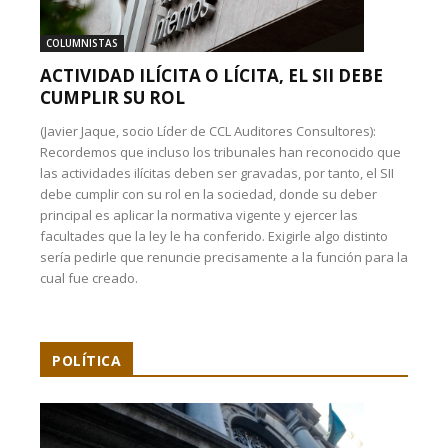
COLUMNISTAS
ACTIVIDAD ILÍCITA O LÍCITA, EL SII DEBE
CUMPLIR SU ROL
(Javier Jaque, socio Líder de CCL Auditores Consultores):
Recordemos que incluso los tribunales han reconocido que
las actividades ilícitas deben ser gravadas, por tanto, el SII
debe cumplir con su rol en la sociedad, donde su deber
principal es aplicar la normativa vigente y ejercer las
facultades que la ley le ha conferido. Exigirle algo distinto
sería pedirle que renuncie precisamente a la función para la
cual fue creado.
POLÍTICA