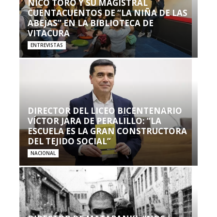
NICO TORO Y SU MAGISTRAL
CUENTACUENTOS DE “LA NIÑA DE LAS
ABEJAS” EN LA BIBLIOTECA DE
VITACURA
ENTREVISTAS
DIRECTOR DEL LICEO BICENTENARIO
VÍCTOR JARA DE PERALILLO: “LA
ESCUELA ES LA GRAN CONSTRUCTORA
DEL TEJIDO SOCIAL”
NACIONAL