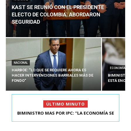
KAST SE REUNIÓ CON EL PRESIDENTE
ELECTO DE COLOMBIA: ABORDARON
SEGURIDAD
NACIONAL
ECONOMÍA
HARBOE: “LO QUE SE REQUIERE AHORA ES
HACER INTERVENCIONES BARRIALES MÁS DE
BIMINISTRO
FONDO”
ESTÁ ENCAU
ÚLTIMO MINUTO
BIMINISTRO MAS POR IPC: “LA ECONOMÍA SE
KAST SE REUNIÓ CON EL PRESIDENTE ELECTO DE
ESTÁ ENC...
COLOMBIA: A...