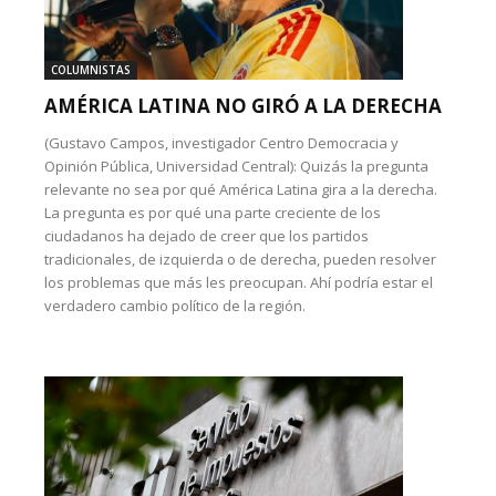
COLUMNISTAS
AMÉRICA LATINA NO GIRÓ A LA DERECHA
(Gustavo Campos, investigador Centro Democracia y
Opinión Pública, Universidad Central): Quizás la pregunta
relevante no sea por qué América Latina gira a la derecha.
La pregunta es por qué una parte creciente de los
ciudadanos ha dejado de creer que los partidos
tradicionales, de izquierda o de derecha, pueden resolver
los problemas que más les preocupan. Ahí podría estar el
verdadero cambio político de la región.