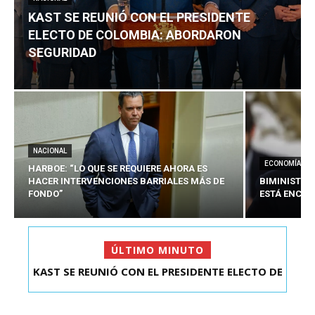
KAST SE REUNIÓ CON EL PRESIDENTE
ELECTO DE COLOMBIA: ABORDARON
SEGURIDAD
NACIONAL
ECONOMÍA
HARBOE: “LO QUE SE REQUIERE AHORA ES
HACER INTERVENCIONES BARRIALES MÁS DE
BIMINISTRO
FONDO”
ESTÁ ENCAU
ÚLTIMO MINUTO
HARBOE: “LO QUE SE REQUIERE AHORA ES HACER
INTER...