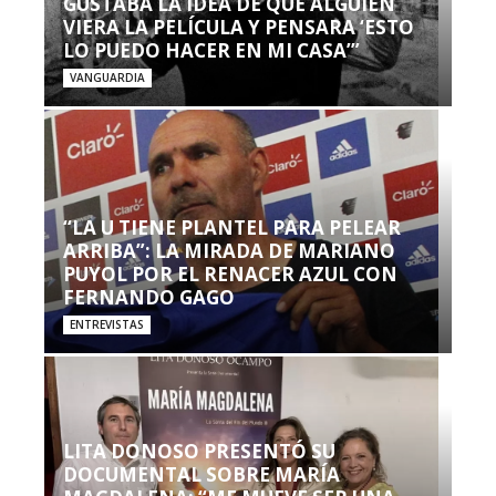
GUSTABA LA IDEA DE QUE ALGUIEN
VIERA LA PELÍCULA Y PENSARA ‘ESTO
LO PUEDO HACER EN MI CASA’”
VANGUARDIA
“LA U TIENE PLANTEL PARA PELEAR
ARRIBA”: LA MIRADA DE MARIANO
PUYOL POR EL RENACER AZUL CON
FERNANDO GAGO
ENTREVISTAS
LITA DONOSO PRESENTÓ SU
DOCUMENTAL SOBRE MARÍA