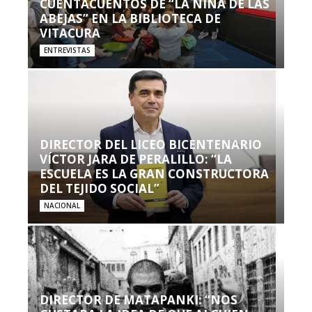
CUENTACUENTOS DE “LA NIÑA DE LAS
ABEJAS” EN LA BIBLIOTECA DE
VITACURA
ENTREVISTAS
DIRECTOR DEL LICEO BICENTENARIO
VÍCTOR JARA DE PERALILLO: “LA
ESCUELA ES LA GRAN CONSTRUCTORA
DEL TEJIDO SOCIAL”
NACIONAL
DIRECTOR DE MATAPANKI: “NOS