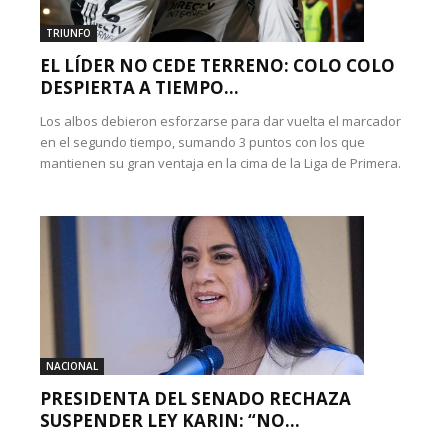
TRIUNFO
EL LÍDER NO CEDE TERRENO: COLO COLO
DESPIERTA A TIEMPO...
Los albos debieron esforzarse para dar vuelta el marcador
en el segundo tiempo, sumando 3 puntos con los que
mantienen su gran ventaja en la cima de la Liga de Primera.
NACIONAL
PRESIDENTA DEL SENADO RECHAZA
SUSPENDER LEY KARIN: “NO...