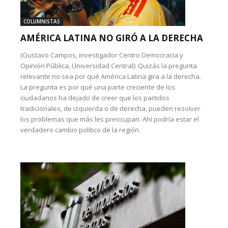
COLUMNISTAS
AMÉRICA LATINA NO GIRÓ A LA DERECHA
(Gustavo Campos, investigador Centro Democracia y
Opinión Pública, Universidad Central): Quizás la pregunta
relevante no sea por qué América Latina gira a la derecha.
La pregunta es por qué una parte creciente de los
ciudadanos ha dejado de creer que los partidos
tradicionales, de izquierda o de derecha, pueden resolver
los problemas que más les preocupan. Ahí podría estar el
verdadero cambio político de la región.