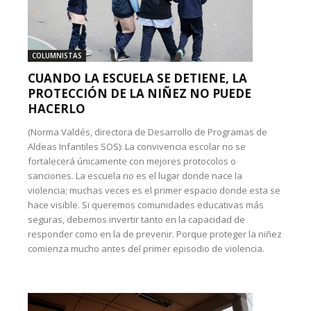
COLUMNISTAS
CUANDO LA ESCUELA SE DETIENE, LA
PROTECCIÓN DE LA NIÑEZ NO PUEDE
HACERLO
(Norma Valdés, directora de Desarrollo de Programas de
Aldeas Infantiles SOS): La convivencia escolar no se
fortalecerá únicamente con mejores protocolos o
sanciones. La escuela no es el lugar donde nace la
violencia; muchas veces es el primer espacio donde esta se
hace visible. Si queremos comunidades educativas más
seguras, debemos invertir tanto en la capacidad de
responder como en la de prevenir. Porque proteger la niñez
comienza mucho antes del primer episodio de violencia.