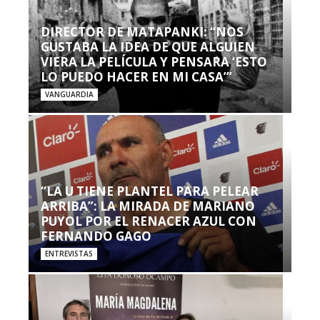
DIRECTOR DE MATAPANKI: “NOS
GUSTABA LA IDEA DE QUE ALGUIEN
VIERA LA PELÍCULA Y PENSARA ‘ESTO
LO PUEDO HACER EN MI CASA’”
VANGUARDIA
“LA U TIENE PLANTEL PARA PELEAR
ARRIBA”: LA MIRADA DE MARIANO
PUYOL POR EL RENACER AZUL CON
FERNANDO GAGO
ENTREVISTAS