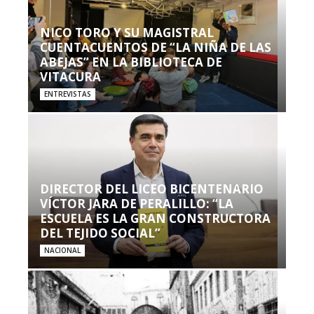
NICO TORO Y SU MAGISTRAL
CUENTACUENTOS DE “LA NIÑA DE LAS
ABEJAS” EN LA BIBLIOTECA DE
VITACURA
ENTREVISTAS
DIRECTOR DEL LICEO BICENTENARIO
VÍCTOR JARA DE PERALILLO: “LA
ESCUELA ES LA GRAN CONSTRUCTORA
DEL TEJIDO SOCIAL”
NACIONAL