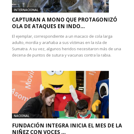
INTERNACIONAL
CAPTURAN A MONO QUE PROTAGONIZÓ
OLA DE ATAQUES EN INDO...
El ejemplar, correspondiente a un macaco de cola larga
adulto, mordía y arañaba a sus víctimas en la isla de
Sumatra. A su vez, algunos heridos necesitaron más de una
decena de puntos de sutura y vacunas contra la rabia.
NACIONAL
FUNDACIÓN INTEGRA INICIA EL MES DE LA
NIÑEZ CON VOCES ...