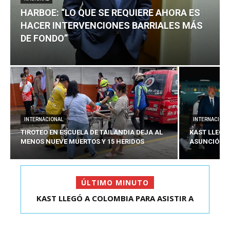
HARBOE: “LO QUE SE REQUIERE AHORA ES
HACER INTERVENCIONES BARRIALES MÁS
DE FONDO”
INTERNACIONAL
INTERNACIONA
TIROTEO EN ESCUELA DE TAILANDIA DEJA AL
KAST LLEGÓ
MENOS NUEVE MUERTOS Y 15 HERIDOS
ASUNCIÓN D
ÚLTIMO MINUTO
HARBOE: “LO QUE SE REQUIERE AHORA ES HACER
KAST LLEGÓ A COLOMBIA PARA ASISTIR A
ASUNCIÓN DE ABELA...
INTER...