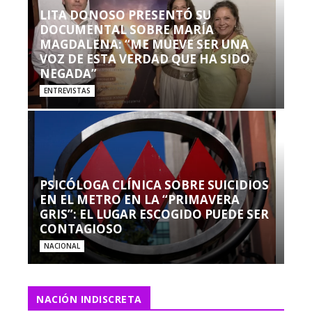
LITA DONOSO PRESENTÓ SU
DOCUMENTAL SOBRE MARÍA
MAGDALENA: “ME MUEVE SER UNA
VOZ DE ESTA VERDAD QUE HA SIDO
NEGADA”
ENTREVISTAS
PSICÓLOGA CLÍNICA SOBRE SUICIDIOS
EN EL METRO EN LA “PRIMAVERA
GRIS”: EL LUGAR ESCOGIDO PUEDE SER
CONTAGIOSO
NACIONAL
NACIÓN INDISCRETA