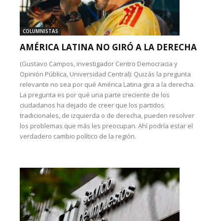
COLUMNISTAS
AMÉRICA LATINA NO GIRÓ A LA DERECHA
(Gustavo Campos, investigador Centro Democracia y
Opinión Pública, Universidad Central): Quizás la pregunta
relevante no sea por qué América Latina gira a la derecha.
La pregunta es por qué una parte creciente de los
ciudadanos ha dejado de creer que los partidos
tradicionales, de izquierda o de derecha, pueden resolver
los problemas que más les preocupan. Ahí podría estar el
verdadero cambio político de la región.