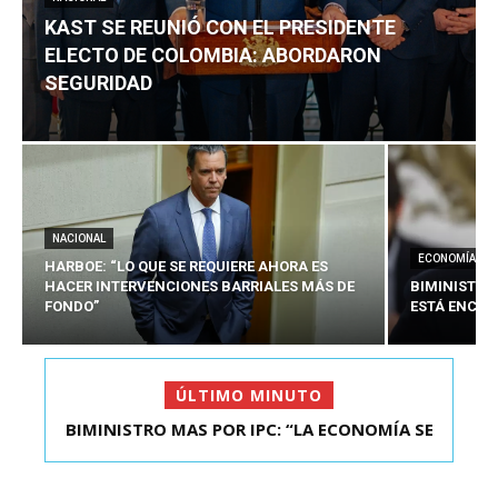
KAST SE REUNIÓ CON EL PRESIDENTE
ELECTO DE COLOMBIA: ABORDARON
SEGURIDAD
NACIONAL
ECONOMÍA
HARBOE: “LO QUE SE REQUIERE AHORA ES
HACER INTERVENCIONES BARRIALES MÁS DE
BIMINISTRO
FONDO”
ESTÁ ENCAU
ÚLTIMO MINUTO
BIMINISTRO MAS POR IPC: “LA ECONOMÍA SE
KAST SE REUNIÓ CON EL PRESIDENTE ELECTO DE
ESTÁ ENC...
COLOMBIA: A...