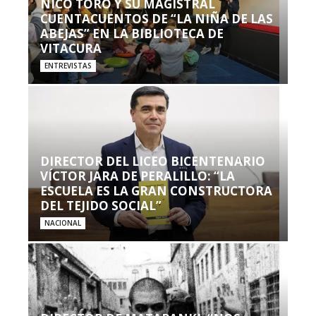
NICO TORO Y SU MAGISTRAL
CUENTACUENTOS DE “LA NIÑA DE LAS
ABEJAS” EN LA BIBLIOTECA DE
VITACURA
ENTREVISTAS
DIRECTOR DEL LICEO BICENTENARIO
VÍCTOR JARA DE PERALILLO: “LA
ESCUELA ES LA GRAN CONSTRUCTORA
DEL TEJIDO SOCIAL”
NACIONAL