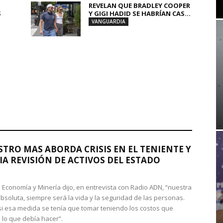
REVELAN QUE BRADLEY COOPER
S
Y GIGI HADID SE HABRÍAN CAS...
VANGUARDIA
STRO MAS ABORDA CRISIS EN EL TENIENTE Y
A REVISIÓN DE ACTIVOS DEL ESTADO
de Economía y Minería dijo, en entrevista con Radio ADN, “nuestra
absoluta, siempre será la vida y la seguridad de las personas.
si esa medida se tenía que tomar teniendo los costos que
 lo que debía hacer”.