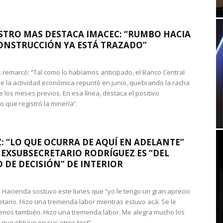
STRO MAS DESTACA IMACEC: “RUMBO HACIA
ONSTRUCCIÓN YA ESTÁ TRAZADO”
 remarcó: “Tal como lo habíamos anticipado, el Banco Central
e la actividad económica repuntó en junio, quebrando la racha
e los meses previos. En esa línea, destaca el positivo
que registró la minería”.
: “LO QUE OCURRA DE AQUÍ EN ADELANTE”
 EXSUBSECRETARIO RODRÍGUEZ ES “DEL
 DE DECISIÓN” DE INTERIOR
 de Hacienda sostuvo este lunes que “yo le tengo un gran aprecio
etario. Hizo una tremenda labor mientras estuvo acá. Se le
nos también. Hizo una tremenda labor. Me alegra mucho los
 que obtuvo en sus otros test”.