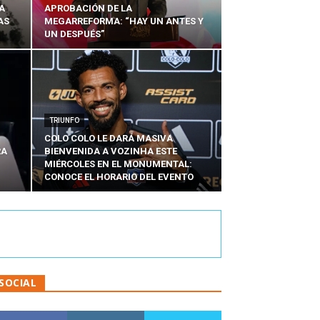
A
APROBACIÓN DE LA
AS
MEGARREFORMA: “HAY UN ANTES Y
UN DESPUÉS”
TRIUNFO
COLO COLO LE DARÁ MASIVA
RA
BIENVENIDA A VOZINHA ESTE
MIÉRCOLES EN EL MONUMENTAL:
CONOCE EL HORARIO DEL EVENTO
SOCIAL