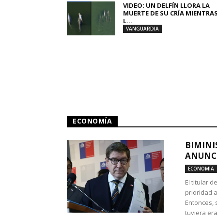
VIDEO: UN DELFÍN LLORA LA
MUERTE DE SU CRÍA MIENTRA
L...
VANGUARDIA
ECONOMÍA
BIMINI
ANUNCI
ECONOMÍA
El titular 
prioridad 
Entonces, 
tuviera era