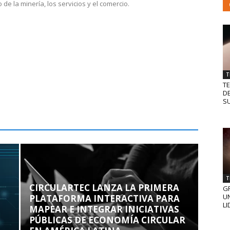
 de la minería, los servicios y el comercio.
T
T
D
SU
T
CIRCULARTEC LANZA LA PRIMERA
GR
UN
PLATAFORMA INTERACTIVA PARA
LI
MAPEAR E INTEGRAR INICIATIVAS
PÚBLICAS DE ECONOMÍA CIRCULAR