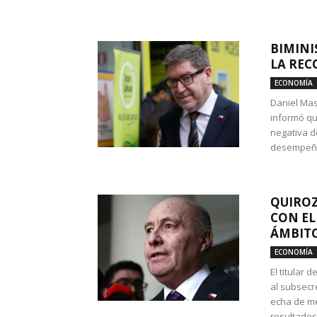
BIMINI
LA REC
ECONOMÍA
Daniel Mas
informó qu
negativa d
desempeño 
QUIROZ
CON EL
ÁMBITO
ECONOMÍA
El titular
al subsecr
echa de me
resultados