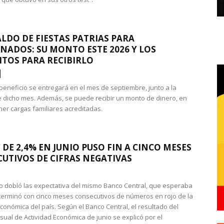
LDO DE FIESTAS PATRIAS PARA
NADOS: SU MONTO ESTE 2026 Y LOS
ITOS PARA RECIBIRLO
 beneficio se entregará en el mes de septiembre, junto a la
 dicho mes. Además, se puede recibir un monto de dinero, en
ner cargas familiares acreditadas.
 DE 2,4% EN JUNIO PUSO FIN A CINCO MESES
UTIVOS DE CIFRAS NEGATIVAS
do dobló las expectativa del mismo Banco Central, que esperaba
 terminó con cinco meses consecutivos de números en rojo de la
económica del país. Según el Banco Central, el resultado del
sual de Actividad Económica de junio se explicó por el