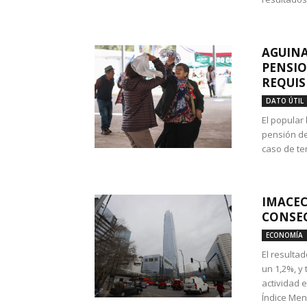
AGUINA
PENSIO
REQUIS
DATO ÚTIL
El popular
pensión de
caso de te
IMACEC
CONSEC
ECONOMÍA
El resulta
un 1,2%, y
actividad 
Índice Men