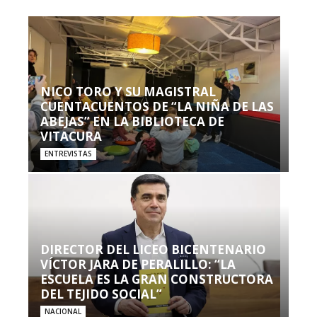
NICO TORO Y SU MAGISTRAL
CUENTACUENTOS DE “LA NIÑA DE LAS
ABEJAS” EN LA BIBLIOTECA DE
VITACURA
ENTREVISTAS
DIRECTOR DEL LICEO BICENTENARIO
VÍCTOR JARA DE PERALILLO: “LA
ESCUELA ES LA GRAN CONSTRUCTORA
DEL TEJIDO SOCIAL”
NACIONAL