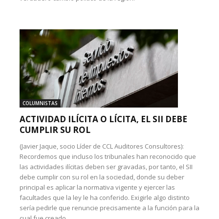
COLUMNISTAS
ACTIVIDAD ILÍCITA O LÍCITA, EL SII DEBE
CUMPLIR SU ROL
(Javier Jaque, socio Líder de CCL Auditores Consultores):
Recordemos que incluso los tribunales han reconocido que
las actividades ilícitas deben ser gravadas, por tanto, el SII
debe cumplir con su rol en la sociedad, donde su deber
principal es aplicar la normativa vigente y ejercer las
facultades que la ley le ha conferido. Exigirle algo distinto
sería pedirle que renuncie precisamente a la función para la
cual fue creado.