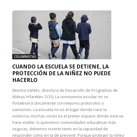
COLUMNISTAS
CUANDO LA ESCUELA SE DETIENE, LA
PROTECCIÓN DE LA NIÑEZ NO PUEDE
HACERLO
(Norma Valdés, directora de Desarrollo de Programas de
Aldeas Infantiles SOS): La convivencia escolar no se
fortalecerá únicamente con mejores protocolos o
sanciones. La escuela no es el lugar donde nace la
violencia; muchas veces es el primer espacio donde esta se
hace visible. Si queremos comunidades educativas más
seguras, debemos invertir tanto en la capacidad de
responder como en la de prevenir. Porque proteger la niñez