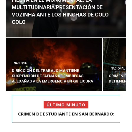
MULTITUDINARIA PRESENTACIÓN DE
VOZINHA ANTE LOS HINCHAS DE COLO
COLO
NACIONAL
NACIONAL
DIRECCIÓN DEL TRABAJO MANTIENE
SUSPENSIÓN DE FAENAS DE EMPRESAS
CRIMEN DE 
ALEDAÑAS A LA EMERGENCIA EN QUILICURA
DETIENEN A
ÚLTIMO MINUTO
FIESTA EN EL MONUMENTAL: LA
MULTITUDINARIA PRESENTACIÓ...