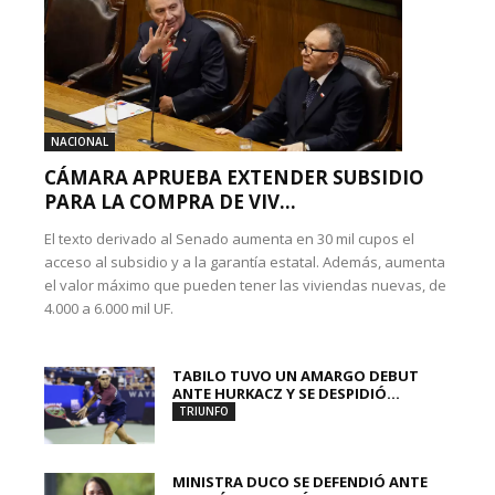
NACIONAL
CÁMARA APRUEBA EXTENDER SUBSIDIO
PARA LA COMPRA DE VIV...
El texto derivado al Senado aumenta en 30 mil cupos el
acceso al subsidio y a la garantía estatal. Además, aumenta
el valor máximo que pueden tener las viviendas nuevas, de
4.000 a 6.000 mil UF.
TABILO TUVO UN AMARGO DEBUT
ANTE HURKACZ Y SE DESPIDIÓ...
TRIUNFO
MINISTRA DUCO SE DEFENDIÓ ANTE