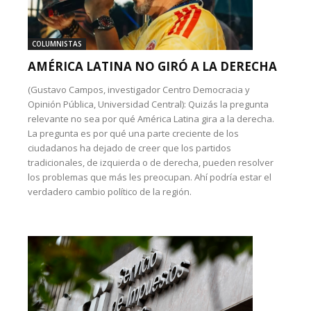
COLUMNISTAS
AMÉRICA LATINA NO GIRÓ A LA DERECHA
(Gustavo Campos, investigador Centro Democracia y
Opinión Pública, Universidad Central): Quizás la pregunta
relevante no sea por qué América Latina gira a la derecha.
La pregunta es por qué una parte creciente de los
ciudadanos ha dejado de creer que los partidos
tradicionales, de izquierda o de derecha, pueden resolver
los problemas que más les preocupan. Ahí podría estar el
verdadero cambio político de la región.