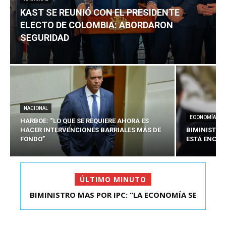
KAST SE REUNIÓ CON EL PRESIDENTE
ELECTO DE COLOMBIA: ABORDARON
SEGURIDAD
NACIONAL
ECONOMÍA
HARBOE: “LO QUE SE REQUIERE AHORA ES
HACER INTERVENCIONES BARRIALES MÁS DE
BIMINISTRO
FONDO”
ESTÁ ENCAU
ÚLTIMO MINUTO
BIMINISTRO MAS POR IPC: “LA ECONOMÍA SE
KAST SE REUNIÓ CON EL PRESIDENTE ELECTO DE
ESTÁ ENC...
COLOMBIA: A...