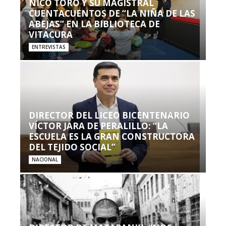
NICO TORO Y SU MAGISTRAL
CUENTACUENTOS DE “LA NIÑA DE LAS
ABEJAS” EN LA BIBLIOTECA DE
VITACURA
ENTREVISTAS
DIRECTOR DEL LICEO BICENTENARIO
VÍCTOR JARA DE PERALILLO: “LA
ESCUELA ES LA GRAN CONSTRUCTORA
DEL TEJIDO SOCIAL”
NACIONAL