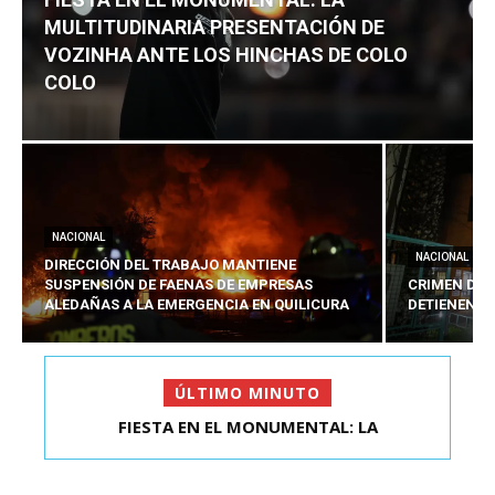
MULTITUDINARIA PRESENTACIÓN DE
VOZINHA ANTE LOS HINCHAS DE COLO
COLO
NACIONAL
NACIONAL
DIRECCIÓN DEL TRABAJO MANTIENE
SUSPENSIÓN DE FAENAS DE EMPRESAS
CRIMEN DE 
ALEDAÑAS A LA EMERGENCIA EN QUILICURA
DETIENEN A
ÚLTIMO MINUTO
FIESTA EN EL MONUMENTAL: LA
MULTITUDINARIA PRESENTACIÓ...