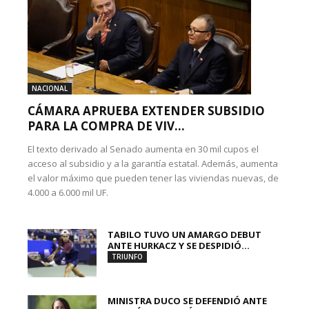
NACIONAL
CÁMARA APRUEBA EXTENDER SUBSIDIO
PARA LA COMPRA DE VIV...
El texto derivado al Senado aumenta en 30 mil cupos el
acceso al subsidio y a la garantía estatal. Además, aumenta
el valor máximo que pueden tener las viviendas nuevas, de
4.000 a 6.000 mil UF.
TABILO TUVO UN AMARGO DEBUT
ANTE HURKACZ Y SE DESPIDIÓ...
TRIUNFO
MINISTRA DUCO SE DEFENDIÓ ANTE