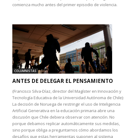
comienza mucho antes del primer episodio de violencia.
COLUMNISTAS
ANTES DE DELEGAR EL PENSAMIENTO
(Francisco Silva-Díaz, director del Magíster en Innovación y
Tecnología Educativa de la Universidad Autónoma de Chile):
La decisión de Noruega de restringir el uso de Inteligencia
Artificial Generativa en la educación primaria abre una
discusión que Chile debiera observar con atención. No
porque debamos replicar automáticamente sus medidas,
sino porque obliga a preguntarnos cómo abordamos los
desafíos que estas herramientas suponen al sistema