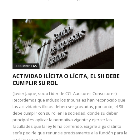
COLUMNISTAS
ACTIVIDAD ILÍCITA O LÍCITA, EL SII DEBE
CUMPLIR SU ROL
(Javier Jaque, socio Líder de CCL Auditores Consultores):
Recordemos que incluso los tribunales han reconocido que
las actividades ilícitas deben ser gravadas, por tanto, el SII
debe cumplir con su rol en la sociedad, donde su deber
principal es aplicar la normativa vigente y ejercer las
facultades que la ley le ha conferido. Exigirle algo distinto
sería pedirle que renuncie precisamente a la función para la
cual fue creado.