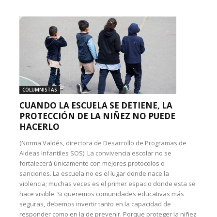
COLUMNISTAS
CUANDO LA ESCUELA SE DETIENE, LA
PROTECCIÓN DE LA NIÑEZ NO PUEDE
HACERLO
(Norma Valdés, directora de Desarrollo de Programas de
Aldeas Infantiles SOS): La convivencia escolar no se
fortalecerá únicamente con mejores protocolos o
sanciones. La escuela no es el lugar donde nace la
violencia; muchas veces es el primer espacio donde esta se
hace visible. Si queremos comunidades educativas más
seguras, debemos invertir tanto en la capacidad de
responder como en la de prevenir. Porque proteger la niñez