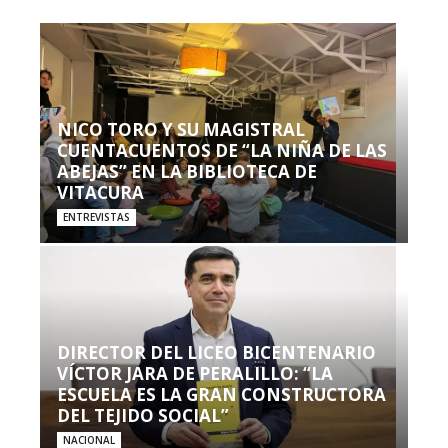
NICO TORO Y SU MAGISTRAL
CUENTACUENTOS DE “LA NIÑA DE LAS
ABEJAS” EN LA BIBLIOTECA DE
VITACURA
ENTREVISTAS
DIRECTOR DEL LICEO BICENTENARIO
VÍCTOR JARA DE PERALILLO: “LA
ESCUELA ES LA GRAN CONSTRUCTORA
DEL TEJIDO SOCIAL”
NACIONAL