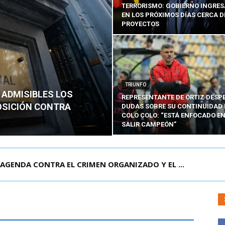
TERRORISMO: GOBIERNO INGRE
EN LOS PRÓXIMOS DÍAS CERCA D
PROYECTOS
TRIUNFO
 ADMISIBLES LOS
REPRESENTANTE DE ORTIZ DESP
OSICIÓN CONTRA
DUDAS SOBRE SU CONTINUIDAD 
COLO COLO: “ESTÁ ENFOCADO E
SALIR CAMPEÓN”
VEN CHILENO QUE MURIÓ TRAS SUFRIR ACCID...