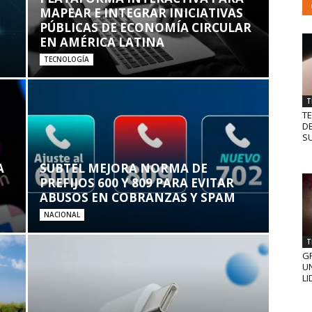
MAPEAR E INTEGRAR INICIATIVAS
PÚBLICAS DE ECONOMÍA CIRCULAR
EN AMÉRICA LATINA
TECNOLOGÍA
T
T
D
SU
A
SUBTEL MEJORA NORMA DE
PREFIJOS 600 Y 809 PARA EVITAR
ABUSOS EN COBRANZAS Y SPAM
NACIONAL
T
GR
UN
LI