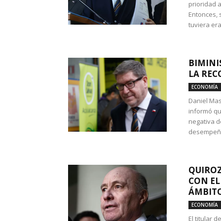
prioridad 
Entonces, 
tuviera era
BIMINI
LA REC
ECONOMÍA
Daniel Mas
informó qu
negativa d
desempeño 
QUIROZ
CON EL
ÁMBITO
ECONOMÍA
El titular