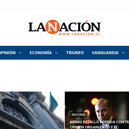
OPINIÓN
ECONOMÍA
TRIUNFO
VANGUARDIA
La
Nación
NACIONAL
ARRAU DETALLÓ AGENDA CONTR
CRIMEN ORGANIZADO Y EL