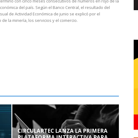
 terminó con cinco meses consecutivos de números en rojo de la
económica del país. Según el Banco Central, el resultado del
sual de Actividad Económica de junio se explicó por el
 de la minería, los servicios y el comercio.
CIRCULARTEC LANZA LA PRIMERA
PLATAFORMA INTERACTIVA PARA