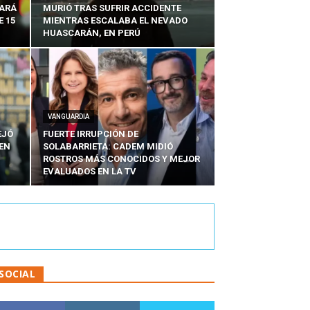
SARÁ
MURIÓ TRAS SUFRIR ACCIDENTE
E 15
MIENTRAS ESCALABA EL NEVADO
HUASCARÁN, EN PERÚ
VANGUARDIA
EJÓ
FUERTE IRRUPCIÓN DE
EN
SOLABARRIETA: CADEM MIDIÓ
N
ROSTROS MÁS CONOCIDOS Y MEJOR
EVALUADOS EN LA TV
SOCIAL