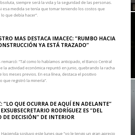
absoluta, siempre será la vida y la seguridad de las personas.
si esa medida se tenía que tomar teniendo los costos que
 lo que debía hacer”.
STRO MAS DESTACA IMACEC: “RUMBO HACIA
ONSTRUCCIÓN YA ESTÁ TRAZADO”
 remarcó: “Tal como lo habíamos anticipado, el Banco Central
e la actividad económica repuntó en junio, quebrando la racha
e los meses previos. En esa línea, destaca el positivo
que registró la minería”.
: “LO QUE OCURRA DE AQUÍ EN ADELANTE”
 EXSUBSECRETARIO RODRÍGUEZ ES “DEL
 DE DECISIÓN” DE INTERIOR
 de Hacienda sostuvo este lunes que “yo le tengo un gran aprecio