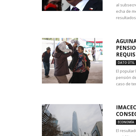
al subsecr
echa de me
resultados
AGUINA
PENSIO
REQUIS
DATO ÚTIL
El popular
pensión de
caso de te
IMACEC
CONSEC
ECONOMÍA
El resulta