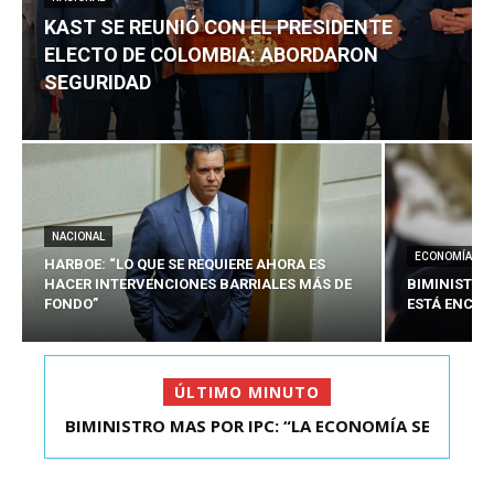
KAST SE REUNIÓ CON EL PRESIDENTE
ELECTO DE COLOMBIA: ABORDARON
SEGURIDAD
NACIONAL
ECONOMÍA
HARBOE: “LO QUE SE REQUIERE AHORA ES
HACER INTERVENCIONES BARRIALES MÁS DE
BIMINISTRO
FONDO”
ESTÁ ENCAU
ÚLTIMO MINUTO
KAST SE REUNIÓ CON EL PRESIDENTE ELECTO DE
COLOMBIA: A...