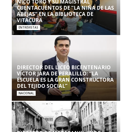
NICO TORO Y SU MAGISTRAL
CUENTACUENTOS DE “LA NIÑA DE LAS
ABEJAS” EN LA BIBLIOTECA DE
VITACURA
ENTREVISTAS
DIRECTOR DEL LICEO BICENTENARIO
VÍCTOR JARA DE PERALILLO: “LA
ESCUELA ES LA GRAN CONSTRUCTORA
DEL TEJIDO SOCIAL”
NACIONAL