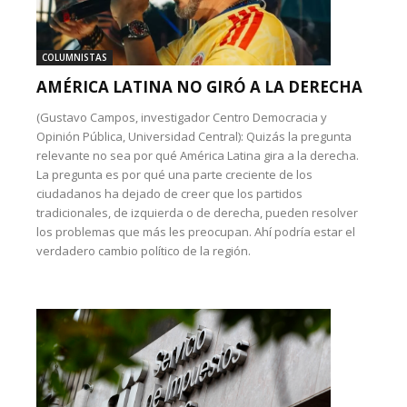
COLUMNISTAS
AMÉRICA LATINA NO GIRÓ A LA DERECHA
(Gustavo Campos, investigador Centro Democracia y
Opinión Pública, Universidad Central): Quizás la pregunta
relevante no sea por qué América Latina gira a la derecha.
La pregunta es por qué una parte creciente de los
ciudadanos ha dejado de creer que los partidos
tradicionales, de izquierda o de derecha, pueden resolver
los problemas que más les preocupan. Ahí podría estar el
verdadero cambio político de la región.