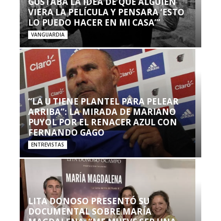
GUSTABA LA IDEA DE QUE ALGUIEN
VIERA LA PELÍCULA Y PENSARA ‘ESTO
LO PUEDO HACER EN MI CASA’”
VANGUARDIA
“LA U TIENE PLANTEL PARA PELEAR
ARRIBA”: LA MIRADA DE MARIANO
PUYOL POR EL RENACER AZUL CON
FERNANDO GAGO
ENTREVISTAS
LITA DONOSO PRESENTÓ SU
DOCUMENTAL SOBRE MARÍA