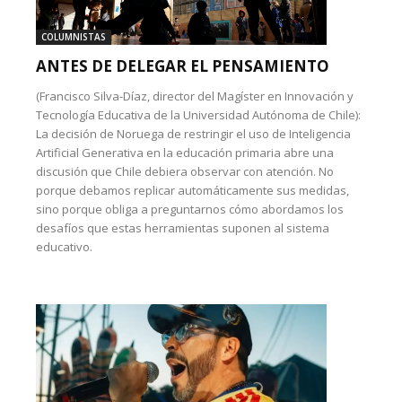
COLUMNISTAS
ANTES DE DELEGAR EL PENSAMIENTO
(Francisco Silva-Díaz, director del Magíster en Innovación y
Tecnología Educativa de la Universidad Autónoma de Chile):
La decisión de Noruega de restringir el uso de Inteligencia
Artificial Generativa en la educación primaria abre una
discusión que Chile debiera observar con atención. No
porque debamos replicar automáticamente sus medidas,
sino porque obliga a preguntarnos cómo abordamos los
desafíos que estas herramientas suponen al sistema
educativo.