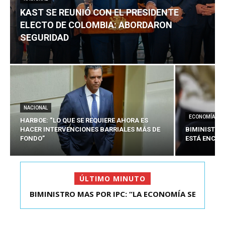
KAST SE REUNIÓ CON EL PRESIDENTE
ELECTO DE COLOMBIA: ABORDARON
SEGURIDAD
NACIONAL
ECONOMÍA
HARBOE: “LO QUE SE REQUIERE AHORA ES
HACER INTERVENCIONES BARRIALES MÁS DE
BIMINISTRO
FONDO”
ESTÁ ENCAU
ÚLTIMO MINUTO
BIMINISTRO MAS POR IPC: “LA ECONOMÍA SE
KAST SE REUNIÓ CON EL PRESIDENTE ELECTO DE
ESTÁ ENC...
COLOMBIA: A...