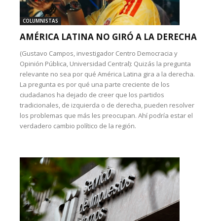
COLUMNISTAS
AMÉRICA LATINA NO GIRÓ A LA DERECHA
(Gustavo Campos, investigador Centro Democracia y
Opinión Pública, Universidad Central): Quizás la pregunta
relevante no sea por qué América Latina gira a la derecha.
La pregunta es por qué una parte creciente de los
ciudadanos ha dejado de creer que los partidos
tradicionales, de izquierda o de derecha, pueden resolver
los problemas que más les preocupan. Ahí podría estar el
verdadero cambio político de la región.