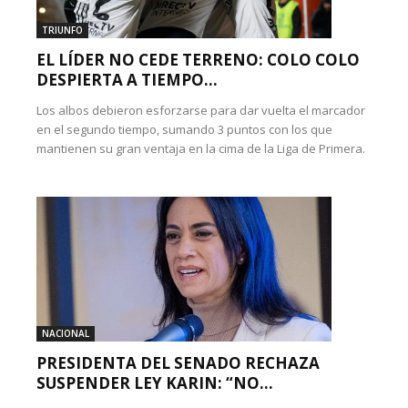
TRIUNFO
EL LÍDER NO CEDE TERRENO: COLO COLO
DESPIERTA A TIEMPO...
Los albos debieron esforzarse para dar vuelta el marcador
en el segundo tiempo, sumando 3 puntos con los que
mantienen su gran ventaja en la cima de la Liga de Primera.
NACIONAL
PRESIDENTA DEL SENADO RECHAZA
SUSPENDER LEY KARIN: “NO...