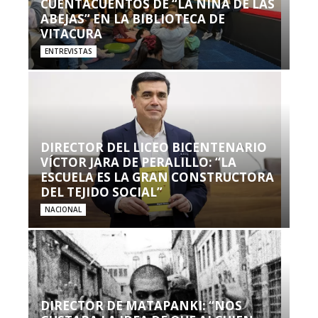
CUENTACUENTOS DE “LA NIÑA DE LAS
ABEJAS” EN LA BIBLIOTECA DE
VITACURA
ENTREVISTAS
DIRECTOR DEL LICEO BICENTENARIO
VÍCTOR JARA DE PERALILLO: “LA
ESCUELA ES LA GRAN CONSTRUCTORA
DEL TEJIDO SOCIAL”
NACIONAL
DIRECTOR DE MATAPANKI: “NOS