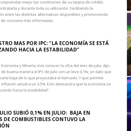
omprendan mejor las condiciones de su tarjeta de crédito
ntratarla y durante toda su utilización. Facilitando la
n entre las distintas alternativas disponibles y promoviendo
s de consumo más informadas.
STRO MAS POR IPC: “LA ECONOMÍA SE ESTÁ
ANDO HACIA LA ESTABILIDAD”
de Economía y Minería, tras conocer la cifra del mes de julio, dijo:
 de buena manera el IPC de julio con un leve 0,1%, un dato que
 parte baja de lo que proyectaba el mercado. Y que permite
 inflación anual a un 3,5%. Esto demuestra que la economía se
zando hacia la estabilidad”.
JULIO SUBIÓ 0,1% EN JULIO: BAJA EN
S DE COMBUSTIBLES CONTUVO LA
IÓN