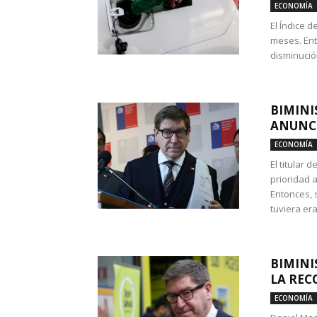
ECONOMÍA
El Índice 
meses. Ent
disminución
BIMINI
ANUNCI
ECONOMÍA
El titular 
prioridad 
Entonces, 
tuviera era
BIMINI
LA REC
ECONOMÍA