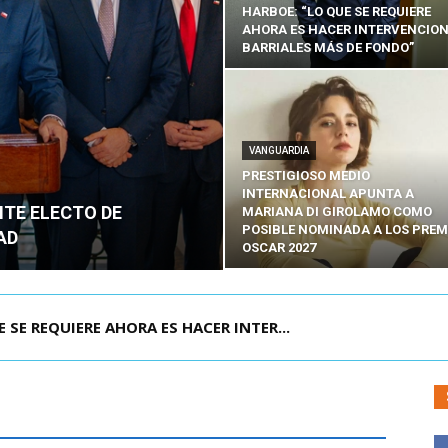
HARBOE: “LO QUE SE REQUIERE
AHORA ES HACER INTERVENCIO
BARRIALES MÁS DE FONDO”
VANGUARDIA
PRESTIGIOSO MEDIO
INTERNACIONAL APUNTA A
NTE ELECTO DE
MARIANA DI GIROLAMO COMO
POSIBLE NOMINADA A LOS PREM
AD
OSCAR 2027
POR IPC: “LA ECONOMÍA SE ESTÁ ENC...