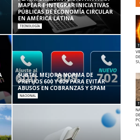
MAPEAR E INTEGRAR INICIATIVAS
PÚBLICAS DE ECONOMÍA CIRCULAR
EN AMÉRICA LATINA
TECNOLOGÍA
T
VI
D
SU
A
SUBTEL MEJORA NORMA DE
PREFIJOS 600 Y 809 PARA EVITAR
ABUSOS EN COBRANZAS Y SPAM
NACIONAL
T
N
D
PO
VI.