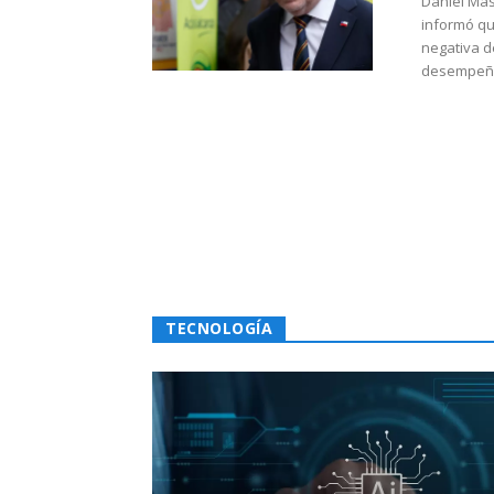
Daniel Mas
informó qu
negativa d
desempeño 
TECNOLOGÍA