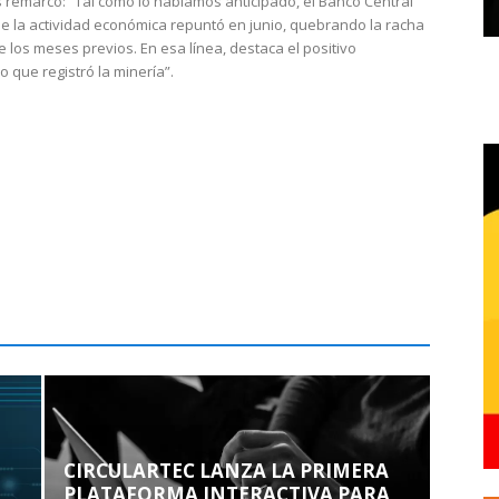
 remarcó: “Tal como lo habíamos anticipado, el Banco Central
e la actividad económica repuntó en junio, quebrando la racha
e los meses previos. En esa línea, destaca el positivo
que registró la minería”.
CIRCULARTEC LANZA LA PRIMERA
PLATAFORMA INTERACTIVA PARA