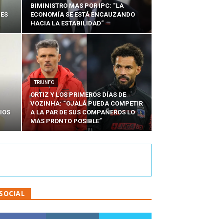
BIMINISTRO MAS POR IPC: “LA
NES
ECONOMÍA SE ESTÁ ENCAUZANDO
HACIA LA ESTABILIDAD”
TRIUNFO
ORTIZ Y LOS PRIMEROS DÍAS DE
VOZINHA: “OJALÁ PUEDA COMPETIR
IOS
A LA PAR DE SUS COMPAÑEROS LO
MÁS PRONTO POSIBLE”
SOCIAL