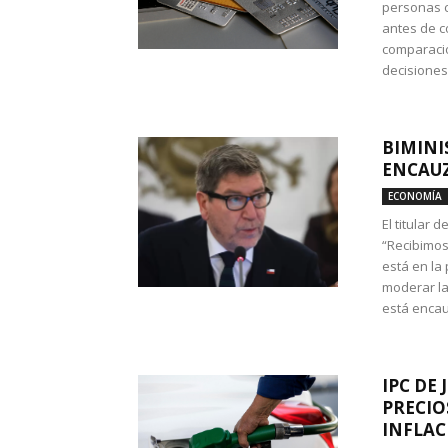
personas c
antes de co
comparació
decisione
BIMINI
ENCAUZ
ECONOMÍA
El titular 
“Recibimos
está en la
moderar la
está encau
IPC DE 
PRECIO
INFLAC