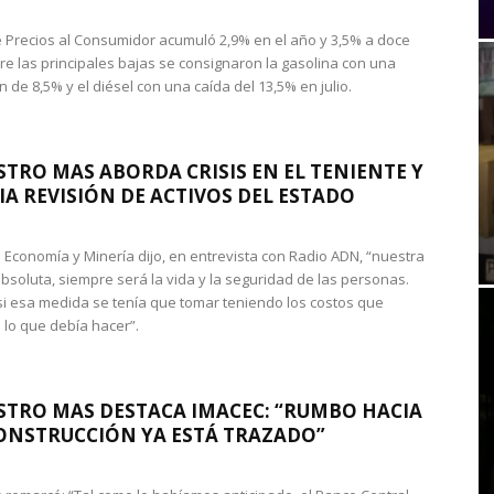
de Precios al Consumidor acumuló 2,9% en el año y 3,5% a doce
re las principales bajas se consignaron la gasolina con una
 de 8,5% y el diésel con una caída del 13,5% en julio.
STRO MAS ABORDA CRISIS EN EL TENIENTE Y
A REVISIÓN DE ACTIVOS DEL ESTADO
de Economía y Minería dijo, en entrevista con Radio ADN, “nuestra
absoluta, siempre será la vida y la seguridad de las personas.
si esa medida se tenía que tomar teniendo los costos que
 lo que debía hacer”.
STRO MAS DESTACA IMACEC: “RUMBO HACIA
ONSTRUCCIÓN YA ESTÁ TRAZADO”