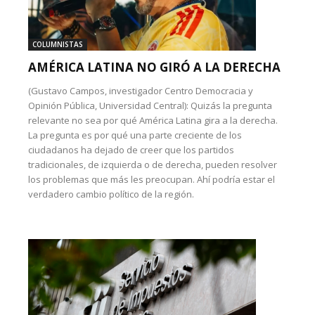
COLUMNISTAS
AMÉRICA LATINA NO GIRÓ A LA DERECHA
(Gustavo Campos, investigador Centro Democracia y
Opinión Pública, Universidad Central): Quizás la pregunta
relevante no sea por qué América Latina gira a la derecha.
La pregunta es por qué una parte creciente de los
ciudadanos ha dejado de creer que los partidos
tradicionales, de izquierda o de derecha, pueden resolver
los problemas que más les preocupan. Ahí podría estar el
verdadero cambio político de la región.