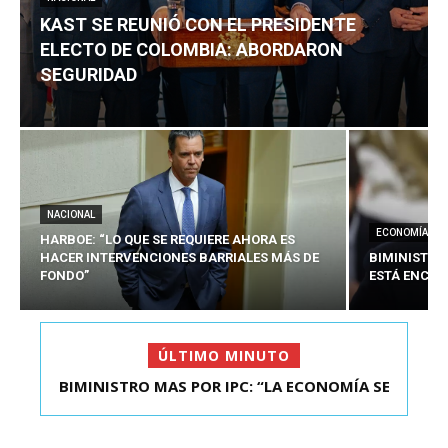
KAST SE REUNIÓ CON EL PRESIDENTE
ELECTO DE COLOMBIA: ABORDARON
SEGURIDAD
NACIONAL
ECONOMÍA
HARBOE: “LO QUE SE REQUIERE AHORA ES
HACER INTERVENCIONES BARRIALES MÁS DE
BIMINISTRO
FONDO”
ESTÁ ENCAU
ÚLTIMO MINUTO
BIMINISTRO MAS POR IPC: “LA ECONOMÍA SE
KAST SE REUNIÓ CON EL PRESIDENTE ELECTO DE
ESTÁ ENC...
COLOMBIA: A...