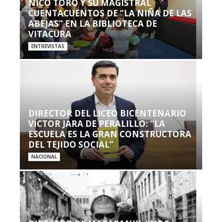
NICO TORO Y SU MAGISTRAL
CUENTACUENTOS DE “LA NIÑA DE LAS
ABEJAS” EN LA BIBLIOTECA DE
VITACURA
ENTREVISTAS
DIRECTOR DEL LICEO BICENTENARIO
VÍCTOR JARA DE PERALILLO: “LA
ESCUELA ES LA GRAN CONSTRUCTORA
DEL TEJIDO SOCIAL”
NACIONAL