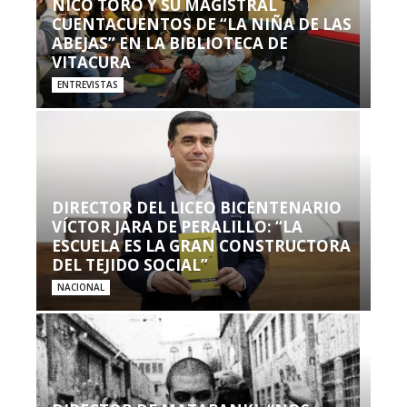
NICO TORO Y SU MAGISTRAL
CUENTACUENTOS DE “LA NIÑA DE LAS
ABEJAS” EN LA BIBLIOTECA DE
VITACURA
ENTREVISTAS
DIRECTOR DEL LICEO BICENTENARIO
VÍCTOR JARA DE PERALILLO: “LA
ESCUELA ES LA GRAN CONSTRUCTORA
DEL TEJIDO SOCIAL”
NACIONAL