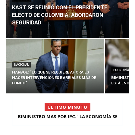
KAST SE REUNIÓ CON EL PRESIDENTE
ELECTO DE COLOMBIA: ABORDARON
SEGURIDAD
NACIONAL
ECONOMÍA
HARBOE: “LO QUE SE REQUIERE AHORA ES
HACER INTERVENCIONES BARRIALES MÁS DE
BIMINISTRO
FONDO”
ESTÁ ENCAU
ÚLTIMO MINUTO
BIMINISTRO MAS POR IPC: “LA ECONOMÍA SE
KAST SE REUNIÓ CON EL PRESIDENTE ELECTO DE
ESTÁ ENC...
COLOMBIA: A...