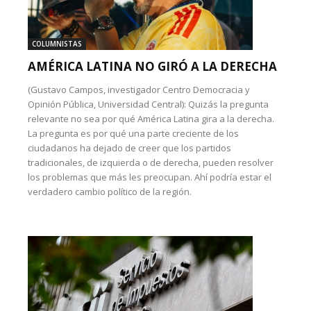
COLUMNISTAS
AMÉRICA LATINA NO GIRÓ A LA DERECHA
(Gustavo Campos, investigador Centro Democracia y
Opinión Pública, Universidad Central): Quizás la pregunta
relevante no sea por qué América Latina gira a la derecha.
La pregunta es por qué una parte creciente de los
ciudadanos ha dejado de creer que los partidos
tradicionales, de izquierda o de derecha, pueden resolver
los problemas que más les preocupan. Ahí podría estar el
verdadero cambio político de la región.