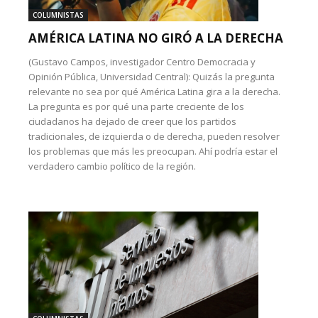
COLUMNISTAS
AMÉRICA LATINA NO GIRÓ A LA DERECHA
(Gustavo Campos, investigador Centro Democracia y
Opinión Pública, Universidad Central): Quizás la pregunta
relevante no sea por qué América Latina gira a la derecha.
La pregunta es por qué una parte creciente de los
ciudadanos ha dejado de creer que los partidos
tradicionales, de izquierda o de derecha, pueden resolver
los problemas que más les preocupan. Ahí podría estar el
verdadero cambio político de la región.