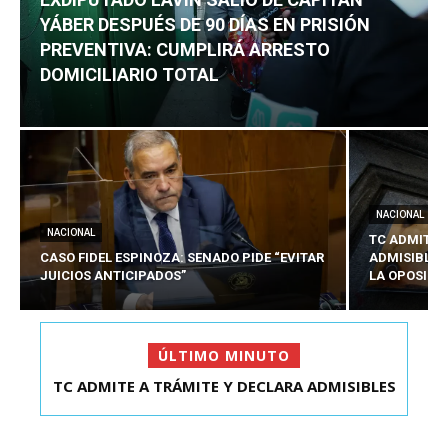
YÁBER DESPUÉS DE 90 DÍAS EN PRISIÓN
PREVENTIVA: CUMPLIRÁ ARRESTO
DOMICILIARIO TOTAL
NACIONAL
NACIONAL
TC ADMITE 
CASO FIDEL ESPINOZA: SENADO PIDE “EVITAR
ADMISIBLES
JUICIOS ANTICIPADOS”
LA OPOSICI
ÚLTIMO MINUTO
TC ADMITE A TRÁMITE Y DECLARA ADMISIBLES
EXDIPUTADO LAVÍN SALIÓ DE CAPITÁN YÁBER
LOS TRES REQU...
DESPUÉS DE 90 ...