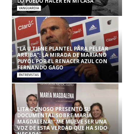
LO PUEDO HACER EN MI CASA’”
VANGUARDIA
“LA U TIENE PLANTEL PARA PELEAR
ARRIBA”: LA MIRADA DE MARIANO
PUYOL POR EL RENACER AZUL CON
FERNANDO GAGO
ENTREVISTAS
LITA DONOSO PRESENTÓ SU
DOCUMENTAL SOBRE MARÍA
MAGDALENA: “ME MUEVE SER UNA
VOZ DE ESTA VERDAD QUE HA SIDO