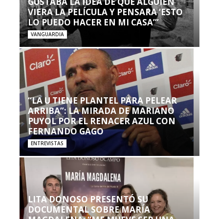
GUSTABA LA IDEA DE QUE ALGUIEN
VIERA LA PELÍCULA Y PENSARA ‘ESTO
LO PUEDO HACER EN MI CASA’”
VANGUARDIA
“LA U TIENE PLANTEL PARA PELEAR
ARRIBA”: LA MIRADA DE MARIANO
PUYOL POR EL RENACER AZUL CON
FERNANDO GAGO
ENTREVISTAS
LITA DONOSO PRESENTÓ SU
DOCUMENTAL SOBRE MARÍA