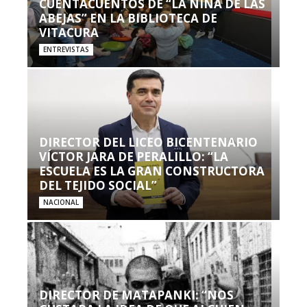
CUENTACUENTOS DE “LA NIÑA DE LAS
ABEJAS” EN LA BIBLIOTECA DE
VITACURA
ENTREVISTAS
DIRECTOR DEL LICEO BICENTENARIO
VÍCTOR JARA DE PERALILLO: “LA
ESCUELA ES LA GRAN CONSTRUCTORA
DEL TEJIDO SOCIAL”
NACIONAL
DIRECTOR DE MATAPANKI: “NOS