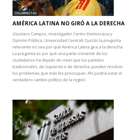
COLUMNISTAS
AMÉRICA LATINA NO GIRÓ A LA DERECHA
(Gustavo Campos, investigador Centro Democracia y
Opinión Pública, Universidad Central): Quizás la pregunta
relevante no sea por qué América Latina gira a la derecha.
La pregunta es por qué una parte creciente de los
ciudadanos ha dejado de creer que los partidos
tradicionales, de izquierda o de derecha, pueden resolver
los problemas que más les preocupan. Ahí podría estar el
verdadero cambio político de la región.