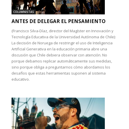
COLUMNISTAS
ANTES DE DELEGAR EL PENSAMIENTO
(Francisco Silva-Díaz, director del Magíster en Innovación y
Tecnología Educativa de la Universidad Autónoma de Chile):
La decisión de Noruega de restringir el uso de Inteligencia
Artificial Generativa en la educación primaria abre una
discusión que Chile debiera observar con atención. No
porque debamos replicar automáticamente sus medidas,
sino porque obliga a preguntarnos cómo abordamos los
desafíos que estas herramientas suponen al sistema
educativo.