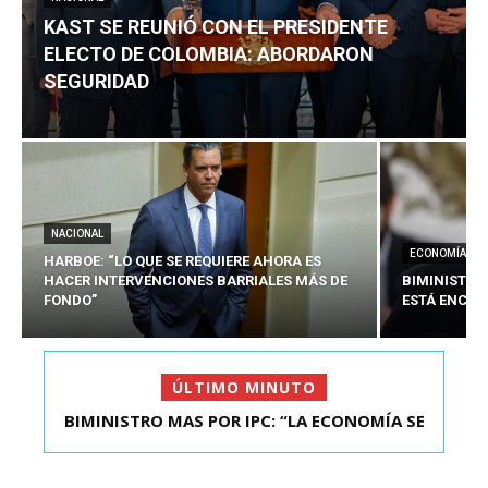
KAST SE REUNIÓ CON EL PRESIDENTE
ELECTO DE COLOMBIA: ABORDARON
SEGURIDAD
NACIONAL
ECONOMÍA
HARBOE: “LO QUE SE REQUIERE AHORA ES
HACER INTERVENCIONES BARRIALES MÁS DE
BIMINISTRO
FONDO”
ESTÁ ENCAU
ÚLTIMO MINUTO
BIMINISTRO MAS POR IPC: “LA ECONOMÍA SE
KAST SE REUNIÓ CON EL PRESIDENTE ELECTO DE
ESTÁ ENC...
COLOMBIA: A...