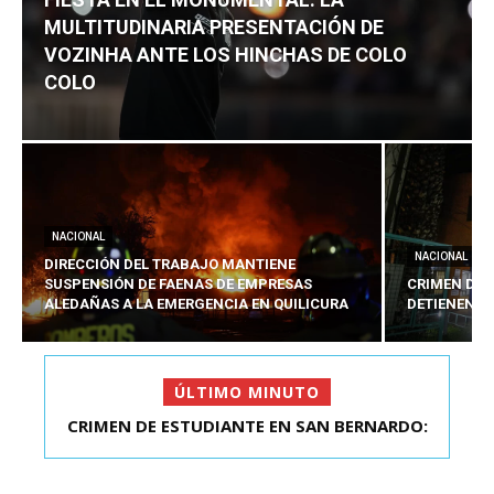
MULTITUDINARIA PRESENTACIÓN DE
VOZINHA ANTE LOS HINCHAS DE COLO
COLO
NACIONAL
NACIONAL
DIRECCIÓN DEL TRABAJO MANTIENE
SUSPENSIÓN DE FAENAS DE EMPRESAS
CRIMEN DE 
ALEDAÑAS A LA EMERGENCIA EN QUILICURA
DETIENEN A
ÚLTIMO MINUTO
FIESTA EN EL MONUMENTAL: LA
MULTITUDINARIA PRESENTACIÓ...