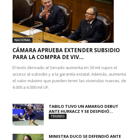
NACIONAL
CÁMARA APRUEBA EXTENDER SUBSIDIO
PARA LA COMPRA DE VIV...
El texto derivado al Senado aumenta en 30 mil cupos el
acceso al subsidio y a la garantía estatal. Además, aumenta
el valor máximo que pueden tener las viviendas nuevas, de
4.000 a 6.000 mil UF.
TABILO TUVO UN AMARGO DEBUT
ANTE HURKACZ Y SE DESPIDIÓ...
TRIUNFO
MINISTRA DUCO SE DEFENDIÓ ANTE