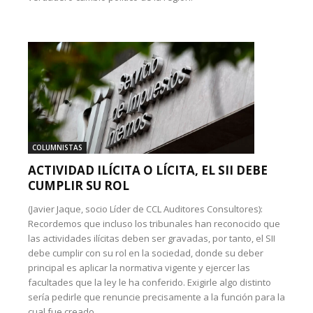
COLUMNISTAS
ACTIVIDAD ILÍCITA O LÍCITA, EL SII DEBE
CUMPLIR SU ROL
(Javier Jaque, socio Líder de CCL Auditores Consultores):
Recordemos que incluso los tribunales han reconocido que
las actividades ilícitas deben ser gravadas, por tanto, el SII
debe cumplir con su rol en la sociedad, donde su deber
principal es aplicar la normativa vigente y ejercer las
facultades que la ley le ha conferido. Exigirle algo distinto
sería pedirle que renuncie precisamente a la función para la
cual fue creado.