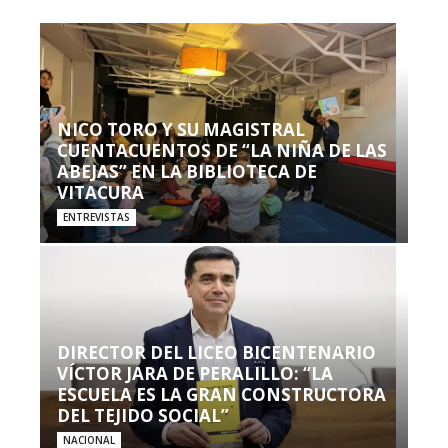
NICO TORO Y SU MAGISTRAL
CUENTACUENTOS DE “LA NIÑA DE LAS
ABEJAS” EN LA BIBLIOTECA DE
VITACURA
ENTREVISTAS
DIRECTOR DEL LICEO BICENTENARIO
VÍCTOR JARA DE PERALILLO: “LA
ESCUELA ES LA GRAN CONSTRUCTORA
DEL TEJIDO SOCIAL”
NACIONAL