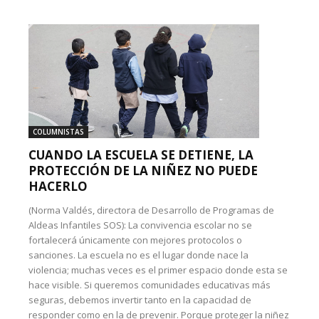
COLUMNISTAS
CUANDO LA ESCUELA SE DETIENE, LA
PROTECCIÓN DE LA NIÑEZ NO PUEDE
HACERLO
(Norma Valdés, directora de Desarrollo de Programas de
Aldeas Infantiles SOS): La convivencia escolar no se
fortalecerá únicamente con mejores protocolos o
sanciones. La escuela no es el lugar donde nace la
violencia; muchas veces es el primer espacio donde esta se
hace visible. Si queremos comunidades educativas más
seguras, debemos invertir tanto en la capacidad de
responder como en la de prevenir. Porque proteger la niñez