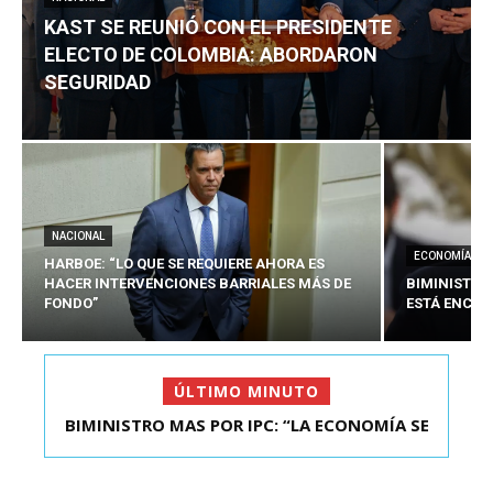
KAST SE REUNIÓ CON EL PRESIDENTE
ELECTO DE COLOMBIA: ABORDARON
SEGURIDAD
NACIONAL
ECONOMÍA
HARBOE: “LO QUE SE REQUIERE AHORA ES
HACER INTERVENCIONES BARRIALES MÁS DE
BIMINISTRO
FONDO”
ESTÁ ENCAU
ÚLTIMO MINUTO
BIMINISTRO MAS POR IPC: “LA ECONOMÍA SE
KAST SE REUNIÓ CON EL PRESIDENTE ELECTO DE
ESTÁ ENC...
COLOMBIA: A...