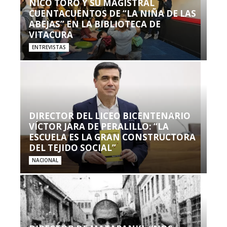
NICO TORO Y SU MAGISTRAL
CUENTACUENTOS DE “LA NIÑA DE LAS
ABEJAS” EN LA BIBLIOTECA DE
VITACURA
ENTREVISTAS
DIRECTOR DEL LICEO BICENTENARIO
VÍCTOR JARA DE PERALILLO: “LA
ESCUELA ES LA GRAN CONSTRUCTORA
DEL TEJIDO SOCIAL”
NACIONAL