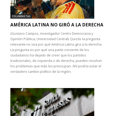
COLUMNISTAS
AMÉRICA LATINA NO GIRÓ A LA DERECHA
(Gustavo Campos, investigador Centro Democracia y
Opinión Pública, Universidad Central): Quizás la pregunta
relevante no sea por qué América Latina gira a la derecha.
La pregunta es por qué una parte creciente de los
ciudadanos ha dejado de creer que los partidos
tradicionales, de izquierda o de derecha, pueden resolver
los problemas que más les preocupan. Ahí podría estar el
verdadero cambio político de la región.