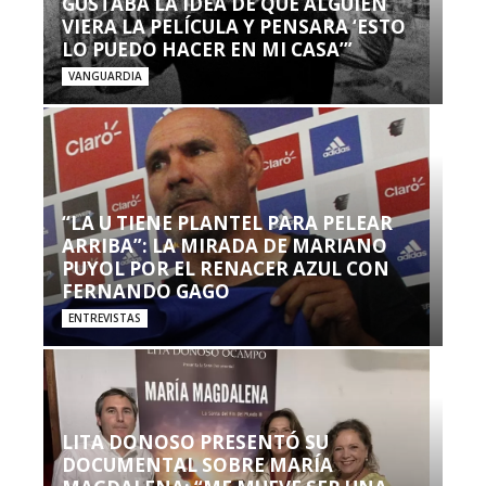
GUSTABA LA IDEA DE QUE ALGUIEN
VIERA LA PELÍCULA Y PENSARA ‘ESTO
LO PUEDO HACER EN MI CASA’”
VANGUARDIA
“LA U TIENE PLANTEL PARA PELEAR
ARRIBA”: LA MIRADA DE MARIANO
PUYOL POR EL RENACER AZUL CON
FERNANDO GAGO
ENTREVISTAS
LITA DONOSO PRESENTÓ SU
DOCUMENTAL SOBRE MARÍA