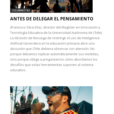
COLUMNISTAS
ANTES DE DELEGAR EL PENSAMIENTO
(Francisco Silva-Díaz, director del Magíster en Innovación y
Tecnología Educativa de la Universidad Autónoma de Chile):
La decisión de Noruega de restringir el uso de Inteligencia
Artificial Generativa en la educación primaria abre una
discusión que Chile debiera observar con atención. No
porque debamos replicar automáticamente sus medidas,
sino porque obliga a preguntarnos cómo abordamos los
desafíos que estas herramientas suponen al sistema
educativo.