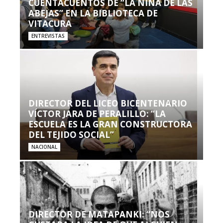
CUENTACUENTOS DE “LA NIÑA DE LAS
ABEJAS” EN LA BIBLIOTECA DE
VITACURA
ENTREVISTAS
DIRECTOR DEL LICEO BICENTENARIO
VÍCTOR JARA DE PERALILLO: “LA
ESCUELA ES LA GRAN CONSTRUCTORA
DEL TEJIDO SOCIAL”
NACIONAL
DIRECTOR DE MATAPANKI: “NOS