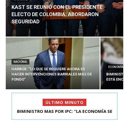
KAST SE REUNIÓ CON EL PRESIDENTE
ELECTO DE COLOMBIA: ABORDARON
SEGURIDAD
NACIONAL
ECONOMÍA
HARBOE: “LO QUE SE REQUIERE AHORA ES
HACER INTERVENCIONES BARRIALES MÁS DE
BIMINISTRO
FONDO”
ESTÁ ENCAU
ÚLTIMO MINUTO
BIMINISTRO MAS POR IPC: “LA ECONOMÍA SE
KAST SE REUNIÓ CON EL PRESIDENTE ELECTO DE
ESTÁ ENC...
COLOMBIA: A...