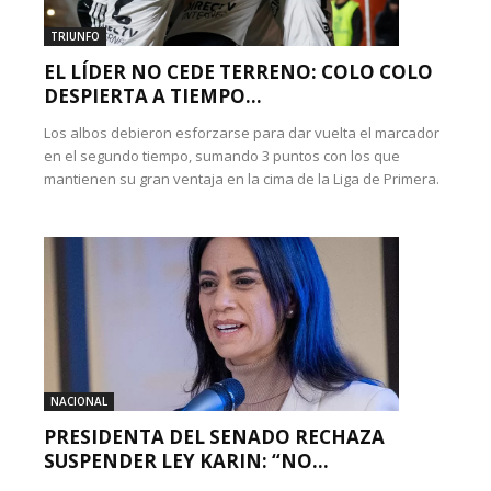
TRIUNFO
EL LÍDER NO CEDE TERRENO: COLO COLO
DESPIERTA A TIEMPO...
Los albos debieron esforzarse para dar vuelta el marcador
en el segundo tiempo, sumando 3 puntos con los que
mantienen su gran ventaja en la cima de la Liga de Primera.
NACIONAL
PRESIDENTA DEL SENADO RECHAZA
SUSPENDER LEY KARIN: “NO...