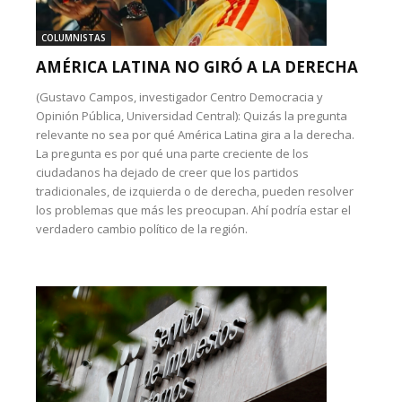
COLUMNISTAS
AMÉRICA LATINA NO GIRÓ A LA DERECHA
(Gustavo Campos, investigador Centro Democracia y
Opinión Pública, Universidad Central): Quizás la pregunta
relevante no sea por qué América Latina gira a la derecha.
La pregunta es por qué una parte creciente de los
ciudadanos ha dejado de creer que los partidos
tradicionales, de izquierda o de derecha, pueden resolver
los problemas que más les preocupan. Ahí podría estar el
verdadero cambio político de la región.