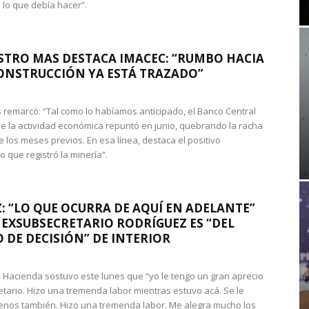
 lo que debía hacer”.
STRO MAS DESTACA IMACEC: “RUMBO HACIA
ONSTRUCCIÓN YA ESTÁ TRAZADO”
 remarcó: “Tal como lo habíamos anticipado, el Banco Central
e la actividad económica repuntó en junio, quebrando la racha
e los meses previos. En esa línea, destaca el positivo
que registró la minería”.
: “LO QUE OCURRA DE AQUÍ EN ADELANTE”
 EXSUBSECRETARIO RODRÍGUEZ ES “DEL
 DE DECISIÓN” DE INTERIOR
 de Hacienda sostuvo este lunes que “yo le tengo un gran aprecio
etario. Hizo una tremenda labor mientras estuvo acá. Se le
nos también. Hizo una tremenda labor. Me alegra mucho los