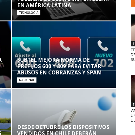
EN AMÉRICA LATINA
TECNOLOGÍA
T
T
D
A
SUBTEL MEJORA NORMA DE
SU
PREFIJOS 600 Y 809 PARA EVITAR
ABUSOS EN COBRANZAS Y SPAM
NACIONAL
T
GR
UN
LI
DESDE OCTUBRE LOS DISPOSITIVOS
S
VENDIDOS EN CHILE DEBERÁN