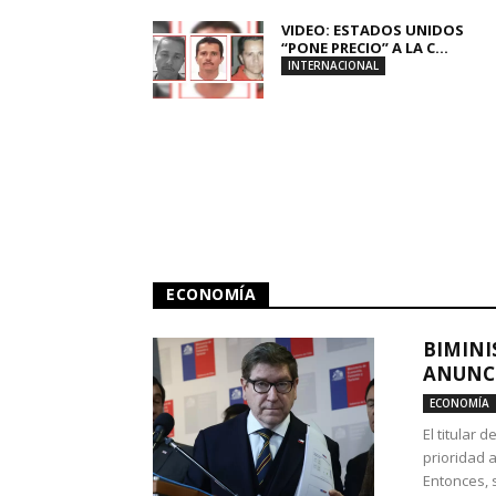
VIDEO: ESTADOS UNIDOS
“PONE PRECIO” A LA C...
INTERNACIONAL
ECONOMÍA
BIMINI
ANUNCI
ECONOMÍA
El titular 
prioridad 
Entonces, 