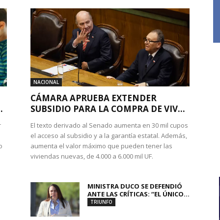
NACIONAL
CÁMARA APRUEBA EXTENDER
.
SUBSIDIO PARA LA COMPRA DE VIV...
r
El texto derivado al Senado aumenta en 30 mil cupos
el acceso al subsidio y a la garantía estatal. Además,
o
aumenta el valor máximo que pueden tener las
viviendas nuevas, de 4.000 a 6.000 mil UF.
MINISTRA DUCO SE DEFENDIÓ
ANTE LAS CRÍTICAS: “EL ÚNICO...
TRIUNFO