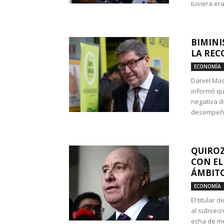
tuviera era
BIMINI
LA REC
ECONOMÍA
Daniel Mas
informó qu
negativa d
desempeño 
QUIROZ
CON EL
ÁMBITO
ECONOMÍA
El titular
al subsecr
echa de me