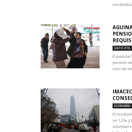
resultados
AGUINA
PENSIO
REQUIS
DATO ÚTIL
El popular
pensión de
caso de te
IMACEC
CONSEC
ECONOMÍA
El resulta
un 1,2%, y
actividad 