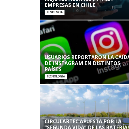
EMPRESAS EN CHILE
TENDENCIA
USUARIOS REPORTARON LA CAÍD
DE INSTAGRAM EN DISTINTOS
PAÍSES
TECNOLOGÍA
CIRCULARTEC APUESTA POR LA
“SEGUNDA VIDA” DE LAS BATERÍA