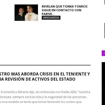
REVELAN QUE TONKA TOMICIC
SIGUE EN CONTACTO CON
PARIVE...
VANGUARDIA
STRO MAS ABORDA CRISIS EN EL TENIENTE Y
A REVISIÓN DE ACTIVOS DEL ESTADO
de Economía y Minería dijo, en entrevista con Radio ADN, “nuestra
absoluta, siempre será la vida y la seguridad de las personas.
si esa medida se tenía que tomar teniendo los costos que