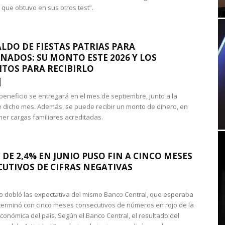
 que obtuvo en sus otros test”.
LDO DE FIESTAS PATRIAS PARA
NADOS: SU MONTO ESTE 2026 Y LOS
ITOS PARA RECIBIRLO
 beneficio se entregará en el mes de septiembre, junto a la
 dicho mes. Además, se puede recibir un monto de dinero, en
ner cargas familiares acreditadas.
 DE 2,4% EN JUNIO PUSO FIN A CINCO MESES
UTIVOS DE CIFRAS NEGATIVAS
do dobló las expectativa del mismo Banco Central, que esperaba
 terminó con cinco meses consecutivos de números en rojo de la
económica del país. Según el Banco Central, el resultado del