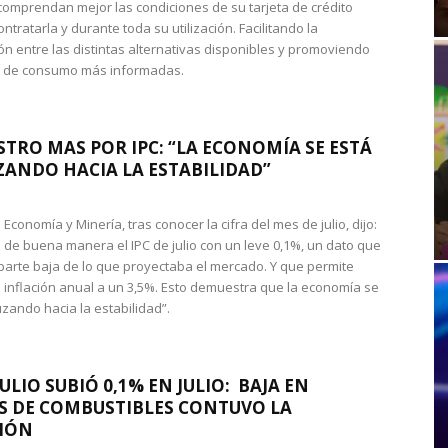
omprendan mejor las condiciones de su tarjeta de crédito
ntratarla y durante toda su utilización. Facilitando la
n entre las distintas alternativas disponibles y promoviendo
s de consumo más informadas.
STRO MAS POR IPC: “LA ECONOMÍA SE ESTÁ
ANDO HACIA LA ESTABILIDAD”
de Economía y Minería, tras conocer la cifra del mes de julio, dijo:
 de buena manera el IPC de julio con un leve 0,1%, un dato que
 parte baja de lo que proyectaba el mercado. Y que permite
 inflación anual a un 3,5%. Esto demuestra que la economía se
zando hacia la estabilidad”.
JULIO SUBIÓ 0,1% EN JULIO: BAJA EN
S DE COMBUSTIBLES CONTUVO LA
IÓN