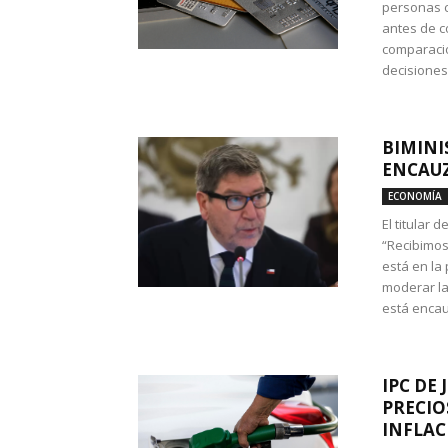
personas c
antes de co
comparació
decisione
BIMINI
ENCAUZ
ECONOMÍA
El titular 
“Recibimos
está en la
moderar la
está encau
IPC DE 
PRECIO
INFLAC