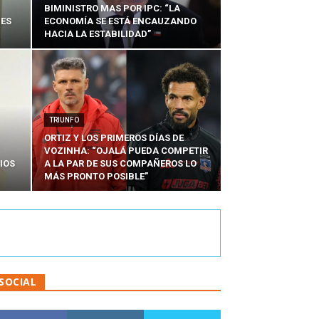
BIMINISTRO MAS POR IPC: “LA
NES
ECONOMÍA SE ESTÁ ENCAUZANDO
HACIA LA ESTABILIDAD”
TRIUNFO
ORTIZ Y LOS PRIMEROS DÍAS DE
VOZINHA: “OJALÁ PUEDA COMPETIR
IOS
A LA PAR DE SUS COMPAÑEROS LO
MÁS PRONTO POSIBLE”
SOCIAL