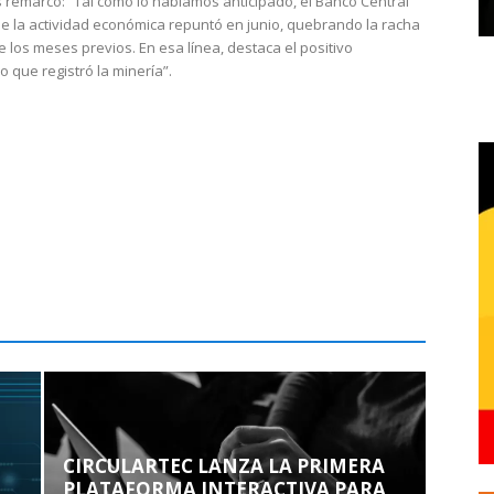
 remarcó: “Tal como lo habíamos anticipado, el Banco Central
e la actividad económica repuntó en junio, quebrando la racha
e los meses previos. En esa línea, destaca el positivo
que registró la minería”.
CIRCULARTEC LANZA LA PRIMERA
PLATAFORMA INTERACTIVA PARA