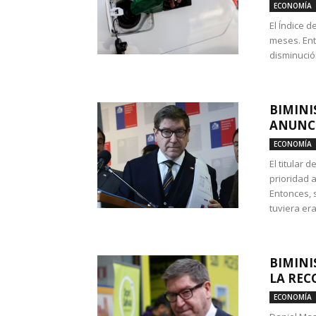
ECONOMÍA
El Índice 
meses. Ent
disminución
BIMINI
ANUNCI
ECONOMÍA
El titular 
prioridad 
Entonces, 
tuviera era
BIMINI
LA REC
ECONOMÍA