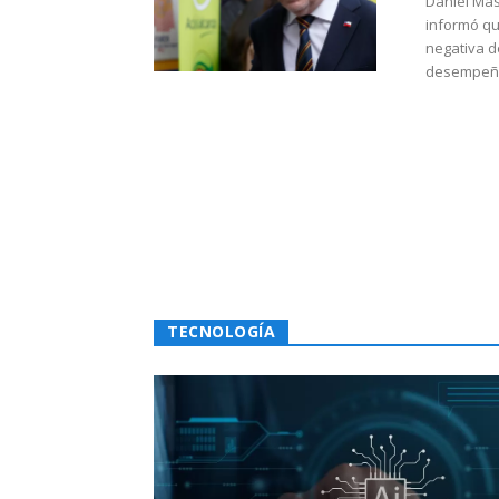
Daniel Mas
informó qu
negativa d
desempeño 
TECNOLOGÍA