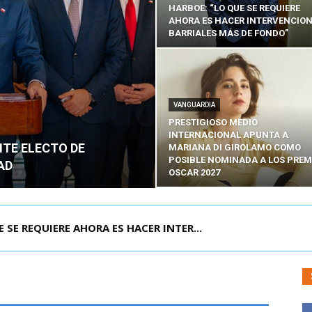
HARBOE: “LO QUE SE REQUIERE
AHORA ES HACER INTERVENCIO
BARRIALES MÁS DE FONDO”
VANGUARDIA
PRESTIGIOSO MEDIO
INTERNACIONAL APUNTA A
NTE ELECTO DE
MARIANA DI GIROLAMO COMO
POSIBLE NOMINADA A LOS PREM
AD
OSCAR 2027
POR IPC: “LA ECONOMÍA SE ESTÁ ENC...