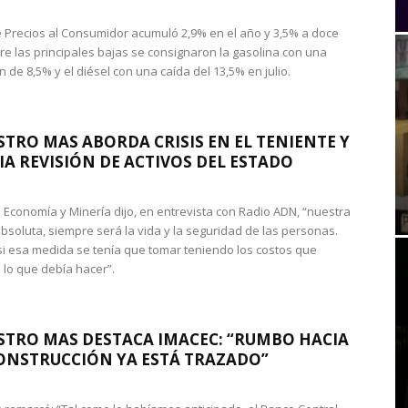
de Precios al Consumidor acumuló 2,9% en el año y 3,5% a doce
re las principales bajas se consignaron la gasolina con una
 de 8,5% y el diésel con una caída del 13,5% en julio.
STRO MAS ABORDA CRISIS EN EL TENIENTE Y
A REVISIÓN DE ACTIVOS DEL ESTADO
de Economía y Minería dijo, en entrevista con Radio ADN, “nuestra
absoluta, siempre será la vida y la seguridad de las personas.
si esa medida se tenía que tomar teniendo los costos que
 lo que debía hacer”.
STRO MAS DESTACA IMACEC: “RUMBO HACIA
ONSTRUCCIÓN YA ESTÁ TRAZADO”