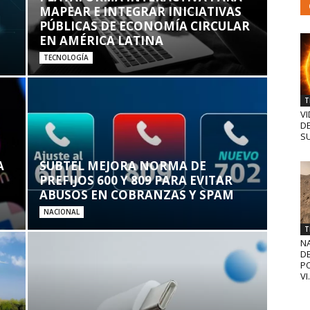
MAPEAR E INTEGRAR INICIATIVAS
PÚBLICAS DE ECONOMÍA CIRCULAR
EN AMÉRICA LATINA
TECNOLOGÍA
T
VI
D
SU
A
SUBTEL MEJORA NORMA DE
PREFIJOS 600 Y 809 PARA EVITAR
ABUSOS EN COBRANZAS Y SPAM
NACIONAL
T
N
D
PO
VI.