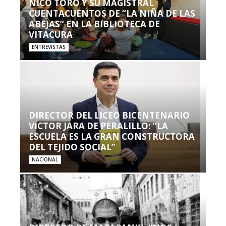
NICO TORO Y SU MAGISTRAL
CUENTACUENTOS DE “LA NIÑA DE LAS
ABEJAS” EN LA BIBLIOTECA DE
VITACURA
ENTREVISTAS
DIRECTOR DEL LICEO BICENTENARIO
VÍCTOR JARA DE PERALILLO: “LA
ESCUELA ES LA GRAN CONSTRUCTORA
DEL TEJIDO SOCIAL”
NACIONAL