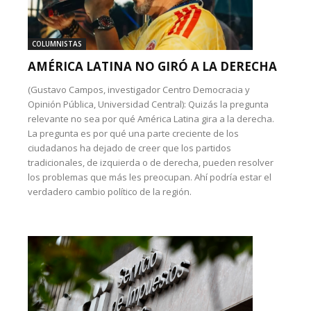
COLUMNISTAS
AMÉRICA LATINA NO GIRÓ A LA DERECHA
(Gustavo Campos, investigador Centro Democracia y
Opinión Pública, Universidad Central): Quizás la pregunta
relevante no sea por qué América Latina gira a la derecha.
La pregunta es por qué una parte creciente de los
ciudadanos ha dejado de creer que los partidos
tradicionales, de izquierda o de derecha, pueden resolver
los problemas que más les preocupan. Ahí podría estar el
verdadero cambio político de la región.