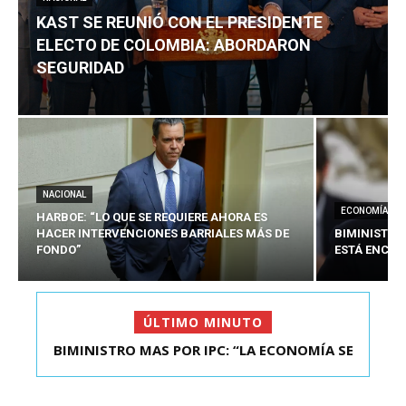
KAST SE REUNIÓ CON EL PRESIDENTE
ELECTO DE COLOMBIA: ABORDARON
SEGURIDAD
NACIONAL
ECONOMÍA
HARBOE: “LO QUE SE REQUIERE AHORA ES
HACER INTERVENCIONES BARRIALES MÁS DE
BIMINISTRO
FONDO”
ESTÁ ENCAU
ÚLTIMO MINUTO
BIMINISTRO MAS POR IPC: “LA ECONOMÍA SE
KAST SE REUNIÓ CON EL PRESIDENTE ELECTO DE
ESTÁ ENC...
COLOMBIA: A...