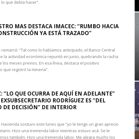
 lo que debía hacer”.
STRO MAS DESTACA IMACEC: “RUMBO HACIA
ONSTRUCCIÓN YA ESTÁ TRAZADO”
 remarcó: “Tal como lo habíamos anticipado, el Banco Central
e la actividad económica repuntó en junio, quebrando la racha
e los meses previos. En esa línea, destaca el positivo
que registró la minería”.
: “LO QUE OCURRA DE AQUÍ EN ADELANTE”
 EXSUBSECRETARIO RODRÍGUEZ ES “DEL
 DE DECISIÓN” DE INTERIOR
 de Hacienda sostuvo este lunes que “yo le tengo un gran aprecio
etario. Hizo una tremenda labor mientras estuvo acá. Se le
nos también. Hizo una tremenda labor. Me alegra mucho los