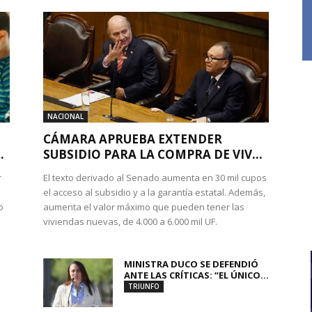
NACIONAL
CÁMARA APRUEBA EXTENDER
.
SUBSIDIO PARA LA COMPRA DE VIV...
r
El texto derivado al Senado aumenta en 30 mil cupos
el acceso al subsidio y a la garantía estatal. Además,
o
aumenta el valor máximo que pueden tener las
viviendas nuevas, de 4.000 a 6.000 mil UF.
MINISTRA DUCO SE DEFENDIÓ
ANTE LAS CRÍTICAS: “EL ÚNICO...
TRIUNFO