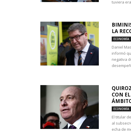
tuviera era
BIMINI
LA REC
ECONOMÍA
Daniel Mas
informó qu
negativa d
desempeño 
QUIROZ
CON EL
ÁMBITO
ECONOMÍA
El titular
al subsecr
echa de me