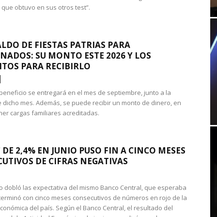
 que obtuvo en sus otros test”.
LDO DE FIESTAS PATRIAS PARA
NADOS: SU MONTO ESTE 2026 Y LOS
ITOS PARA RECIBIRLO
 beneficio se entregará en el mes de septiembre, junto a la
 dicho mes. Además, se puede recibir un monto de dinero, en
ner cargas familiares acreditadas.
 DE 2,4% EN JUNIO PUSO FIN A CINCO MESES
UTIVOS DE CIFRAS NEGATIVAS
do dobló las expectativa del mismo Banco Central, que esperaba
 terminó con cinco meses consecutivos de números en rojo de la
económica del país. Según el Banco Central, el resultado del