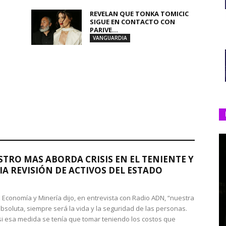
REVELAN QUE TONKA TOMICIC
SIGUE EN CONTACTO CON
PARIVE...
VANGUARDIA
STRO MAS ABORDA CRISIS EN EL TENIENTE Y
A REVISIÓN DE ACTIVOS DEL ESTADO
de Economía y Minería dijo, en entrevista con Radio ADN, “nuestra
absoluta, siempre será la vida y la seguridad de las personas.
si esa medida se tenía que tomar teniendo los costos que