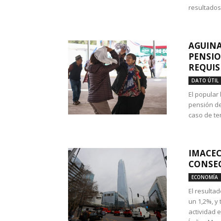
resultados
AGUINA
PENSIO
REQUIS
DATO ÚTIL
El popular
pensión de
caso de te
IMACEC
CONSEC
ECONOMÍA
El resulta
un 1,2%, y
actividad 