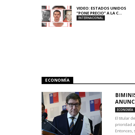
VIDEO: ESTADOS UNIDOS
“PONE PRECIO” A LA C...
INTERNACIONAL
ECONOMÍA
BIMINI
ANUNCI
ECONOMÍA
El titular 
prioridad 
Entonces, 