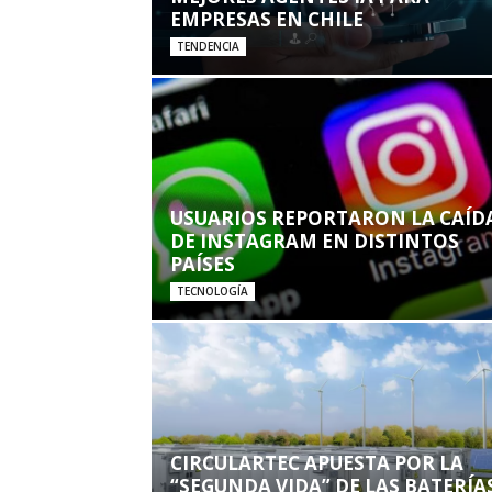
EMPRESAS EN CHILE
TENDENCIA
USUARIOS REPORTARON LA CAÍD
DE INSTAGRAM EN DISTINTOS
PAÍSES
TECNOLOGÍA
CIRCULARTEC APUESTA POR LA
“SEGUNDA VIDA” DE LAS BATERÍA