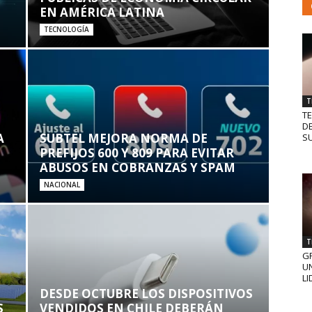
EN AMÉRICA LATINA
TECNOLOGÍA
T
T
D
A
SUBTEL MEJORA NORMA DE
SU
PREFIJOS 600 Y 809 PARA EVITAR
ABUSOS EN COBRANZAS Y SPAM
NACIONAL
T
GR
UN
LI
DESDE OCTUBRE LOS DISPOSITIVOS
S
VENDIDOS EN CHILE DEBERÁN