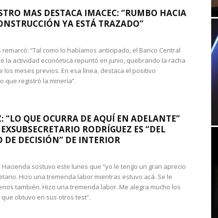
STRO MAS DESTACA IMACEC: “RUMBO HACIA
ONSTRUCCIÓN YA ESTÁ TRAZADO”
 remarcó: “Tal como lo habíamos anticipado, el Banco Central
e la actividad económica repuntó en junio, quebrando la racha
e los meses previos. En esa línea, destaca el positivo
que registró la minería”.
: “LO QUE OCURRA DE AQUÍ EN ADELANTE”
 EXSUBSECRETARIO RODRÍGUEZ ES “DEL
 DE DECISIÓN” DE INTERIOR
 de Hacienda sostuvo este lunes que “yo le tengo un gran aprecio
etario. Hizo una tremenda labor mientras estuvo acá. Se le
nos también. Hizo una tremenda labor. Me alegra mucho los
 que obtuvo en sus otros test”.