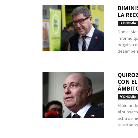
BIMINI
LA REC
ECONOMÍA
Daniel Mas
informó qu
negativa d
desempeño 
QUIROZ
CON EL
ÁMBITO
ECONOMÍA
El titular
al subsecr
echa de me
resultados