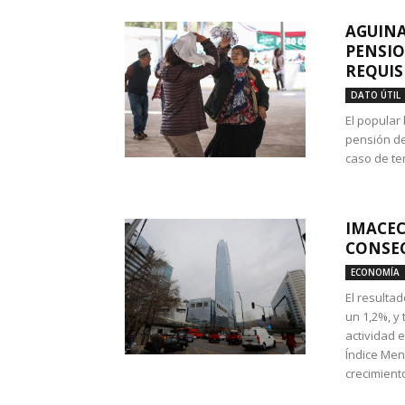
AGUINA
PENSIO
REQUIS
DATO ÚTIL
El popular
pensión de
caso de te
IMACEC
CONSEC
ECONOMÍA
El resulta
un 1,2%, y
actividad 
Índice Men
crecimiento