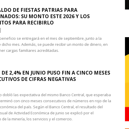
LDO DE FIESTAS PATRIAS PARA
NADOS: SU MONTO ESTE 2026 Y LOS
ITOS PARA RECIBIRLO
 beneficio se entregará en el mes de septiembre, junto a la
 dicho mes. Además, se puede recibir un monto de dinero, en
ner cargas familiares acreditadas.
 DE 2,4% EN JUNIO PUSO FIN A CINCO MESES
UTIVOS DE CIFRAS NEGATIVAS
do dobló las expectativa del mismo Banco Central, que esperaba
 terminó con cinco meses consecutivos de números en rojo de la
económica del país. Según el Banco Central, el resultado del
sual de Actividad Económica de junio se explicó por el
 de la minería, los servicios y el comercio.