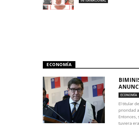
INTERNACIONAL
ECONOMÍA
BIMINI
ANUNCI
ECONOMÍA
El titular 
prioridad 
Entonces, 
tuviera era