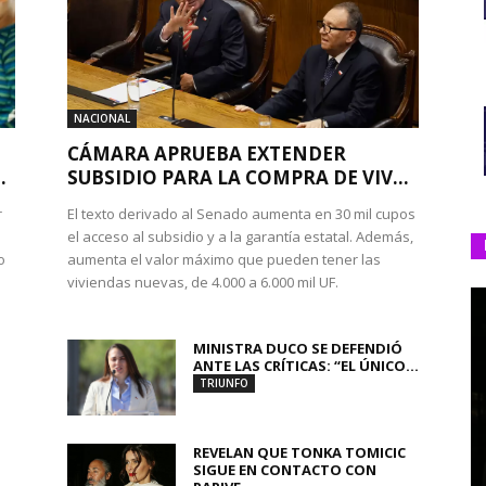
NACIONAL
CÁMARA APRUEBA EXTENDER
.
SUBSIDIO PARA LA COMPRA DE VIV...
r
El texto derivado al Senado aumenta en 30 mil cupos
el acceso al subsidio y a la garantía estatal. Además,
o
aumenta el valor máximo que pueden tener las
viviendas nuevas, de 4.000 a 6.000 mil UF.
MINISTRA DUCO SE DEFENDIÓ
ANTE LAS CRÍTICAS: “EL ÚNICO...
TRIUNFO
REVELAN QUE TONKA TOMICIC
SIGUE EN CONTACTO CON