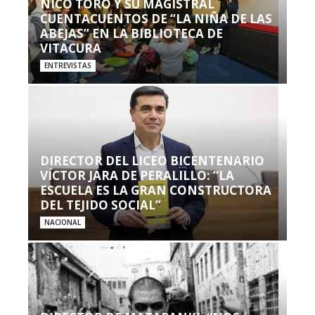
NICO TORO Y SU MAGISTRAL
CUENTACUENTOS DE “LA NIÑA DE LAS
ABEJAS” EN LA BIBLIOTECA DE
VITACURA
ENTREVISTAS
DIRECTOR DEL LICEO BICENTENARIO
VÍCTOR JARA DE PERALILLO: “LA
ESCUELA ES LA GRAN CONSTRUCTORA
DEL TEJIDO SOCIAL”
NACIONAL