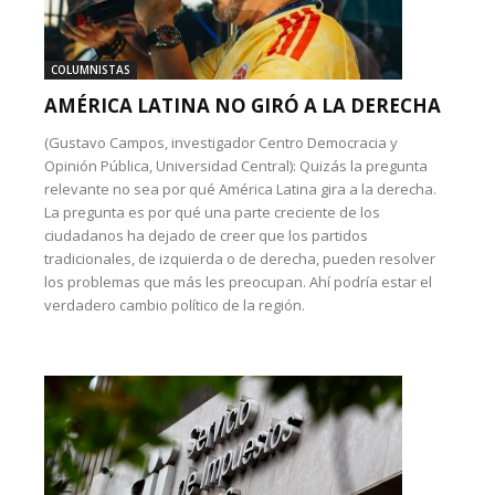
COLUMNISTAS
AMÉRICA LATINA NO GIRÓ A LA DERECHA
(Gustavo Campos, investigador Centro Democracia y
Opinión Pública, Universidad Central): Quizás la pregunta
relevante no sea por qué América Latina gira a la derecha.
La pregunta es por qué una parte creciente de los
ciudadanos ha dejado de creer que los partidos
tradicionales, de izquierda o de derecha, pueden resolver
los problemas que más les preocupan. Ahí podría estar el
verdadero cambio político de la región.