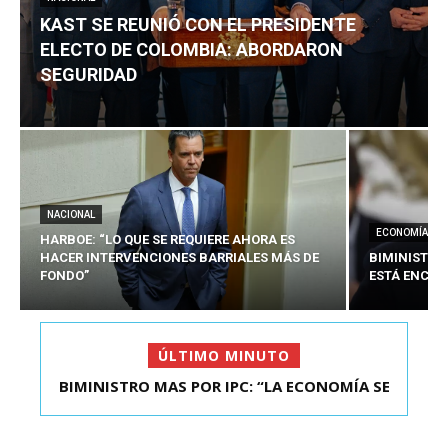
KAST SE REUNIÓ CON EL PRESIDENTE
ELECTO DE COLOMBIA: ABORDARON
SEGURIDAD
NACIONAL
ECONOMÍA
HARBOE: “LO QUE SE REQUIERE AHORA ES
HACER INTERVENCIONES BARRIALES MÁS DE
BIMINISTRO
FONDO”
ESTÁ ENCAU
ÚLTIMO MINUTO
BIMINISTRO MAS POR IPC: “LA ECONOMÍA SE
KAST SE REUNIÓ CON EL PRESIDENTE ELECTO DE
ESTÁ ENC...
COLOMBIA: A...