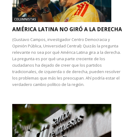
COLUMNISTAS
AMÉRICA LATINA NO GIRÓ A LA DERECHA
(Gustavo Campos, investigador Centro Democracia y
Opinión Pública, Universidad Central): Quizás la pregunta
relevante no sea por qué América Latina gira a la derecha.
La pregunta es por qué una parte creciente de los
ciudadanos ha dejado de creer que los partidos
tradicionales, de izquierda o de derecha, pueden resolver
los problemas que más les preocupan. Ahí podría estar el
verdadero cambio político de la región.