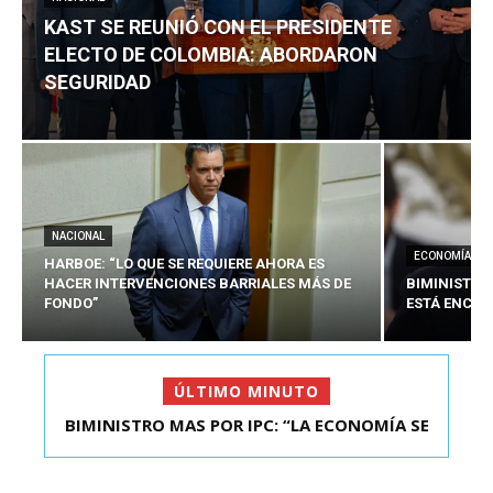
KAST SE REUNIÓ CON EL PRESIDENTE
ELECTO DE COLOMBIA: ABORDARON
SEGURIDAD
NACIONAL
ECONOMÍA
HARBOE: “LO QUE SE REQUIERE AHORA ES
HACER INTERVENCIONES BARRIALES MÁS DE
BIMINISTRO
FONDO”
ESTÁ ENCAU
ÚLTIMO MINUTO
BIMINISTRO MAS POR IPC: “LA ECONOMÍA SE
KAST SE REUNIÓ CON EL PRESIDENTE ELECTO DE
ESTÁ ENC...
COLOMBIA: A...