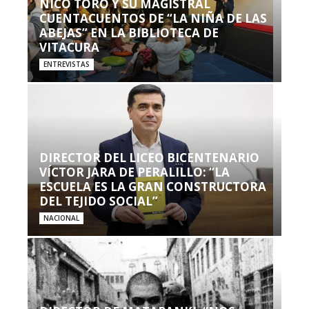
NICO TORO Y SU MAGISTRAL
CUENTACUENTOS DE “LA NIÑA DE LAS
ABEJAS” EN LA BIBLIOTECA DE
VITACURA
ENTREVISTAS
DIRECTOR DEL LICEO BICENTENARIO
VÍCTOR JARA DE PERALILLO: “LA
ESCUELA ES LA GRAN CONSTRUCTORA
DEL TEJIDO SOCIAL”
NACIONAL