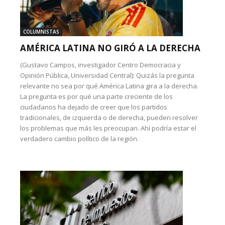
COLUMNISTAS
AMÉRICA LATINA NO GIRÓ A LA DERECHA
(Gustavo Campos, investigador Centro Democracia y
Opinión Pública, Universidad Central): Quizás la pregunta
relevante no sea por qué América Latina gira a la derecha.
La pregunta es por qué una parte creciente de los
ciudadanos ha dejado de creer que los partidos
tradicionales, de izquierda o de derecha, pueden resolver
los problemas que más les preocupan. Ahí podría estar el
verdadero cambio político de la región.