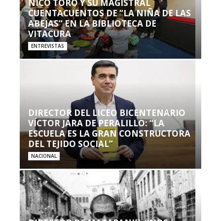
NICO TORO Y SU MAGISTRAL
CUENTACUENTOS DE “LA NIÑA DE LAS
ABEJAS” EN LA BIBLIOTECA DE
VITACURA
ENTREVISTAS
DIRECTOR DEL LICEO BICENTENARIO
VÍCTOR JARA DE PERALILLO: “LA
ESCUELA ES LA GRAN CONSTRUCTORA
DEL TEJIDO SOCIAL”
NACIONAL