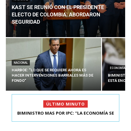
KAST SE REUNIÓ CON EL PRESIDENTE
ELECTO DE COLOMBIA: ABORDARON
SEGURIDAD
NACIONAL
ECONOMÍA
HARBOE: “LO QUE SE REQUIERE AHORA ES
HACER INTERVENCIONES BARRIALES MÁS DE
BIMINISTRO
FONDO”
ESTÁ ENCAU
ÚLTIMO MINUTO
BIMINISTRO MAS POR IPC: “LA ECONOMÍA SE
KAST SE REUNIÓ CON EL PRESIDENTE ELECTO DE
ESTÁ ENC...
COLOMBIA: A...