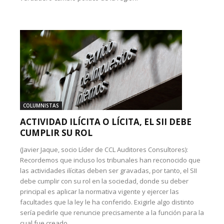
COLUMNISTAS
ACTIVIDAD ILÍCITA O LÍCITA, EL SII DEBE
CUMPLIR SU ROL
(Javier Jaque, socio Líder de CCL Auditores Consultores):
Recordemos que incluso los tribunales han reconocido que
las actividades ilícitas deben ser gravadas, por tanto, el SII
debe cumplir con su rol en la sociedad, donde su deber
principal es aplicar la normativa vigente y ejercer las
facultades que la ley le ha conferido. Exigirle algo distinto
sería pedirle que renuncie precisamente a la función para la
cual fue creado.