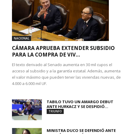
NACIONAL
CÁMARA APRUEBA EXTENDER SUBSIDIO
PARA LA COMPRA DE VIV...
El texto derivado al Senado aumenta en 30 mil cupos el
acceso al subsidio y a la garantía estatal. Además, aumenta
el valor máximo que pueden tener las viviendas nuevas, de
4.000 a 6.000 mil UF.
TABILO TUVO UN AMARGO DEBUT
ANTE HURKACZ Y SE DESPIDIÓ...
TRIUNFO
MINISTRA DUCO SE DEFENDIÓ ANTE