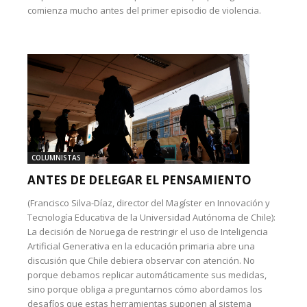
comienza mucho antes del primer episodio de violencia.
COLUMNISTAS
ANTES DE DELEGAR EL PENSAMIENTO
(Francisco Silva-Díaz, director del Magíster en Innovación y
Tecnología Educativa de la Universidad Autónoma de Chile):
La decisión de Noruega de restringir el uso de Inteligencia
Artificial Generativa en la educación primaria abre una
discusión que Chile debiera observar con atención. No
porque debamos replicar automáticamente sus medidas,
sino porque obliga a preguntarnos cómo abordamos los
desafíos que estas herramientas suponen al sistema