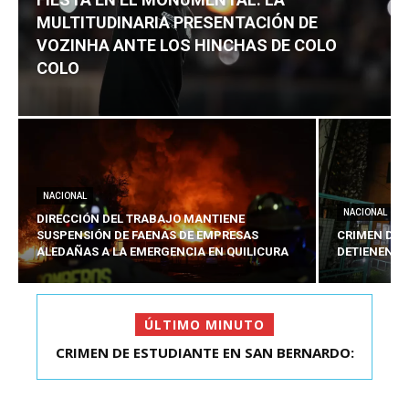
MULTITUDINARIA PRESENTACIÓN DE
VOZINHA ANTE LOS HINCHAS DE COLO
COLO
NACIONAL
NACIONAL
DIRECCIÓN DEL TRABAJO MANTIENE
SUSPENSIÓN DE FAENAS DE EMPRESAS
CRIMEN DE 
ALEDAÑAS A LA EMERGENCIA EN QUILICURA
DETIENEN A
ÚLTIMO MINUTO
FIESTA EN EL MONUMENTAL: LA
MULTITUDINARIA PRESENTACIÓ...