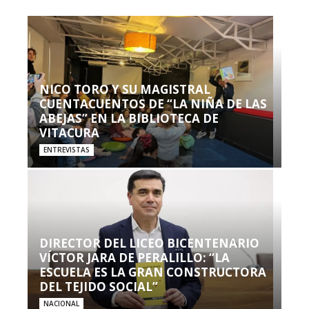
NICO TORO Y SU MAGISTRAL
CUENTACUENTOS DE “LA NIÑA DE LAS
ABEJAS” EN LA BIBLIOTECA DE
VITACURA
ENTREVISTAS
DIRECTOR DEL LICEO BICENTENARIO
VÍCTOR JARA DE PERALILLO: “LA
ESCUELA ES LA GRAN CONSTRUCTORA
DEL TEJIDO SOCIAL”
NACIONAL