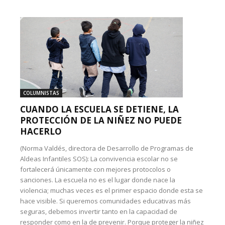
COLUMNISTAS
CUANDO LA ESCUELA SE DETIENE, LA
PROTECCIÓN DE LA NIÑEZ NO PUEDE
HACERLO
(Norma Valdés, directora de Desarrollo de Programas de
Aldeas Infantiles SOS): La convivencia escolar no se
fortalecerá únicamente con mejores protocolos o
sanciones. La escuela no es el lugar donde nace la
violencia; muchas veces es el primer espacio donde esta se
hace visible. Si queremos comunidades educativas más
seguras, debemos invertir tanto en la capacidad de
responder como en la de prevenir. Porque proteger la niñez