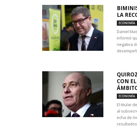
BIMINI
LA REC
ECONOMÍA
Daniel Mas
informó qu
negativa d
desempeño 
QUIROZ
CON EL
ÁMBITO
ECONOMÍA
El titular
al subsecr
echa de me
resultados