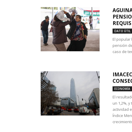
AGUINA
PENSIO
REQUIS
DATO ÚTIL
El popular
pensión de
caso de te
IMACEC
CONSEC
ECONOMÍA
El resulta
un 1,2%, y
actividad 
Índice Men
crecimiento