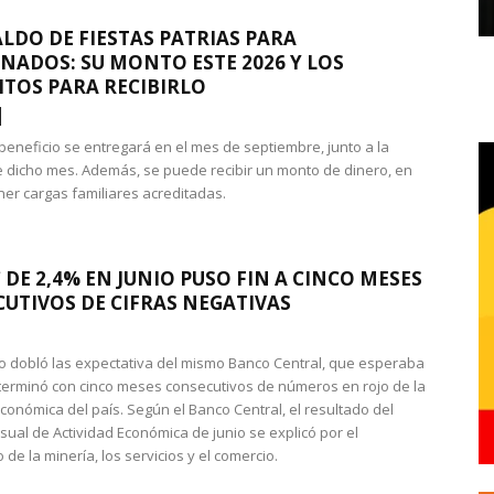
LDO DE FIESTAS PATRIAS PARA
NADOS: SU MONTO ESTE 2026 Y LOS
ITOS PARA RECIBIRLO
 beneficio se entregará en el mes de septiembre, junto a la
 dicho mes. Además, se puede recibir un monto de dinero, en
ner cargas familiares acreditadas.
 DE 2,4% EN JUNIO PUSO FIN A CINCO MESES
UTIVOS DE CIFRAS NEGATIVAS
do dobló las expectativa del mismo Banco Central, que esperaba
 terminó con cinco meses consecutivos de números en rojo de la
económica del país. Según el Banco Central, el resultado del
sual de Actividad Económica de junio se explicó por el
 de la minería, los servicios y el comercio.