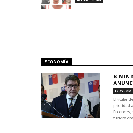
INTERNACIONAL
ECONOMÍA
BIMINI
ANUNCI
ECONOMÍA
El titular 
prioridad 
Entonces, 
tuviera era