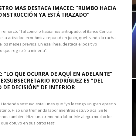
STRO MAS DESTACA IMACEC: “RUMBO HACIA
ONSTRUCCIÓN YA ESTÁ TRAZADO”
 remarcó: “Tal como lo habíamos anticipado, el Banco Central
e la actividad económica repuntó en junio, quebrando la racha
e los meses previos. En esa línea, destaca el positivo
que registró la minería”.
: “LO QUE OCURRA DE AQUÍ EN ADELANTE”
 EXSUBSECRETARIO RODRÍGUEZ ES “DEL
 DE DECISIÓN” DE INTERIOR
 de Hacienda sostuvo este lunes que “yo le tengo un gran aprecio
etario. Hizo una tremenda labor mientras estuvo acá. Se le
nos también. Hizo una tremenda labor. Me alegra mucho los
 que obtuvo en sus otros test”.