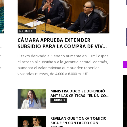
NACIONAL
CÁMARA APRUEBA EXTENDER
.
SUBSIDIO PARA LA COMPRA DE VIV...
r
El texto derivado al Senado aumenta en 30 mil cupos
el acceso al subsidio y a la garantía estatal. Además,
o
aumenta el valor máximo que pueden tener las
viviendas nuevas, de 4.000 a 6.000 mil UF.
MINISTRA DUCO SE DEFENDIÓ
ANTE LAS CRÍTICAS: “EL ÚNICO...
TRIUNFO
REVELAN QUE TONKA TOMICIC
SIGUE EN CONTACTO CON