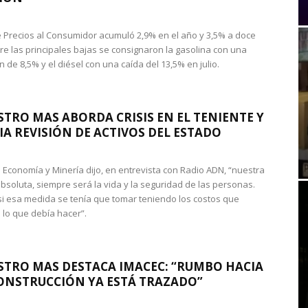
de Precios al Consumidor acumuló 2,9% en el año y 3,5% a doce
re las principales bajas se consignaron la gasolina con una
 de 8,5% y el diésel con una caída del 13,5% en julio.
STRO MAS ABORDA CRISIS EN EL TENIENTE Y
A REVISIÓN DE ACTIVOS DEL ESTADO
de Economía y Minería dijo, en entrevista con Radio ADN, “nuestra
absoluta, siempre será la vida y la seguridad de las personas.
si esa medida se tenía que tomar teniendo los costos que
 lo que debía hacer”.
STRO MAS DESTACA IMACEC: “RUMBO HACIA
ONSTRUCCIÓN YA ESTÁ TRAZADO”