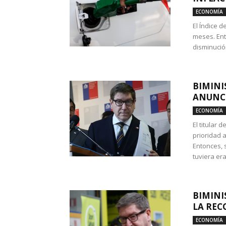
ECONOMÍA
El Índice 
meses. Ent
disminución
BIMINI
ANUNCI
ECONOMÍA
El titular 
prioridad 
Entonces, 
tuviera era
BIMINI
LA REC
ECONOMÍA