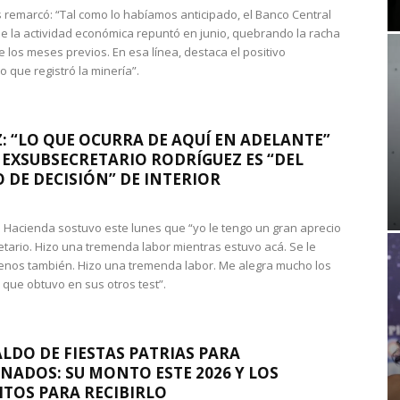
 remarcó: “Tal como lo habíamos anticipado, el Banco Central
e la actividad económica repuntó en junio, quebrando la racha
e los meses previos. En esa línea, destaca el positivo
que registró la minería”.
: “LO QUE OCURRA DE AQUÍ EN ADELANTE”
 EXSUBSECRETARIO RODRÍGUEZ ES “DEL
 DE DECISIÓN” DE INTERIOR
 de Hacienda sostuvo este lunes que “yo le tengo un gran aprecio
etario. Hizo una tremenda labor mientras estuvo acá. Se le
nos también. Hizo una tremenda labor. Me alegra mucho los
 que obtuvo en sus otros test”.
LDO DE FIESTAS PATRIAS PARA
NADOS: SU MONTO ESTE 2026 Y LOS
ITOS PARA RECIBIRLO