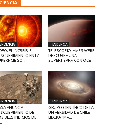
CIENCIA
ENDENCIA
TENDENCIA
DEO: EL INCREÍBLE
TELESCOPIO JAMES WEBB
ESCUBRIMIENTO EN LA
DESCUBRE UNA
PERFICIE SO...
SUPERTIERRA CON OCÉ...
ENDENCIA
TENDENCIA
ASA ANUNCIA
GRUPO CIENTÍFICO DE LA
ESCUBRIMIENTO DE
UNIVERSIDAD DE CHILE
SIBLES INDICIOS DE
LIDERA “MA...
..