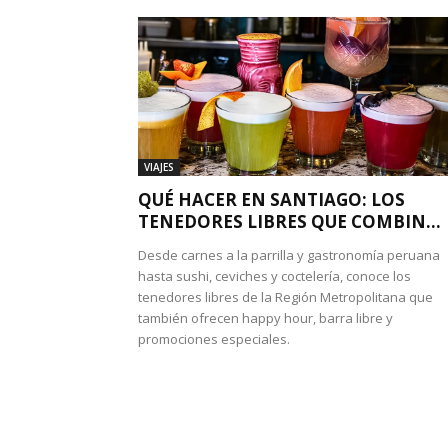
VIAJES
QUÉ HACER EN SANTIAGO: LOS
TENEDORES LIBRES QUE COMBIN...
Desde carnes a la parrilla y gastronomía peruana
hasta sushi, ceviches y coctelería, conoce los
tenedores libres de la Región Metropolitana que
también ofrecen happy hour, barra libre y
promociones especiales.