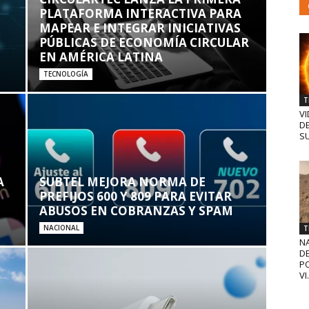
PLATAFORMA INTERACTIVA PARA
MAPEAR E INTEGRAR INICIATIVAS
PÚBLICAS DE ECONOMÍA CIRCULAR
EN AMÉRICA LATINA
TECNOLOGÍA
T
VI
D
SU
A
SUBTEL MEJORA NORMA DE
PREFIJOS 600 Y 809 PARA EVITAR
ABUSOS EN COBRANZAS Y SPAM
NACIONAL
T
N
D
PO
VI.