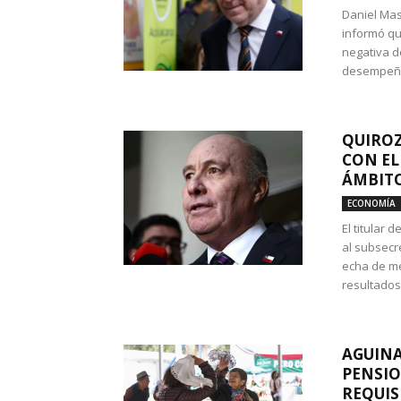
Daniel Mas
informó qu
negativa d
desempeño 
QUIROZ
CON EL
ÁMBITO
ECONOMÍA
El titular
al subsecr
echa de me
resultados
AGUINA
PENSIO
REQUIS