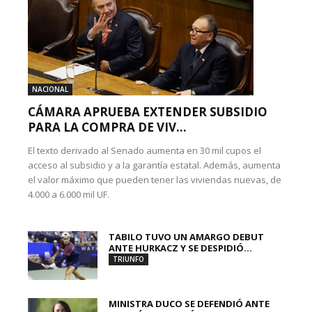
NACIONAL
CÁMARA APRUEBA EXTENDER SUBSIDIO
PARA LA COMPRA DE VIV...
El texto derivado al Senado aumenta en 30 mil cupos el
acceso al subsidio y a la garantía estatal. Además, aumenta
el valor máximo que pueden tener las viviendas nuevas, de
4.000 a 6.000 mil UF.
TABILO TUVO UN AMARGO DEBUT
ANTE HURKACZ Y SE DESPIDIÓ...
TRIUNFO
MINISTRA DUCO SE DEFENDIÓ ANTE