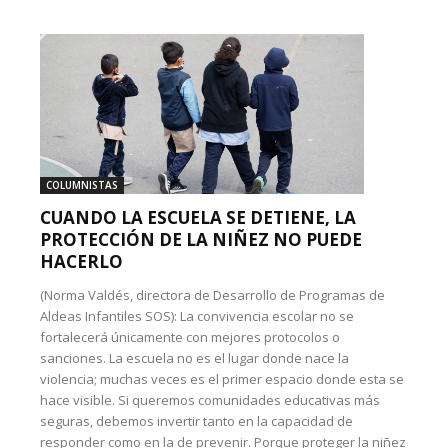
COLUMNISTAS
CUANDO LA ESCUELA SE DETIENE, LA
PROTECCIÓN DE LA NIÑEZ NO PUEDE
HACERLO
(Norma Valdés, directora de Desarrollo de Programas de
Aldeas Infantiles SOS): La convivencia escolar no se
fortalecerá únicamente con mejores protocolos o
sanciones. La escuela no es el lugar donde nace la
violencia; muchas veces es el primer espacio donde esta se
hace visible. Si queremos comunidades educativas más
seguras, debemos invertir tanto en la capacidad de
responder como en la de prevenir. Porque proteger la niñez