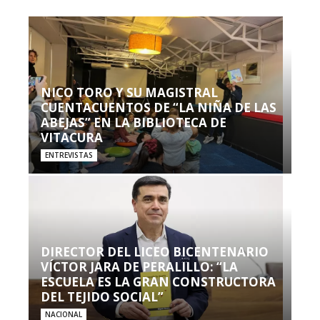
NICO TORO Y SU MAGISTRAL
CUENTACUENTOS DE “LA NIÑA DE LAS
ABEJAS” EN LA BIBLIOTECA DE
VITACURA
ENTREVISTAS
DIRECTOR DEL LICEO BICENTENARIO
VÍCTOR JARA DE PERALILLO: “LA
ESCUELA ES LA GRAN CONSTRUCTORA
DEL TEJIDO SOCIAL”
NACIONAL