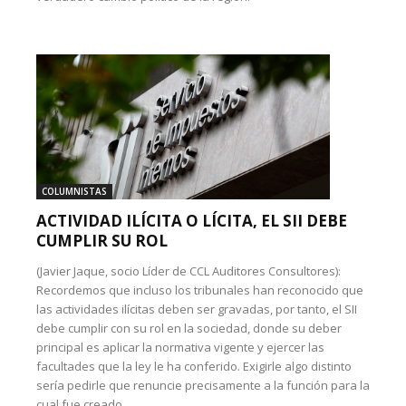
COLUMNISTAS
ACTIVIDAD ILÍCITA O LÍCITA, EL SII DEBE
CUMPLIR SU ROL
(Javier Jaque, socio Líder de CCL Auditores Consultores):
Recordemos que incluso los tribunales han reconocido que
las actividades ilícitas deben ser gravadas, por tanto, el SII
debe cumplir con su rol en la sociedad, donde su deber
principal es aplicar la normativa vigente y ejercer las
facultades que la ley le ha conferido. Exigirle algo distinto
sería pedirle que renuncie precisamente a la función para la
cual fue creado.