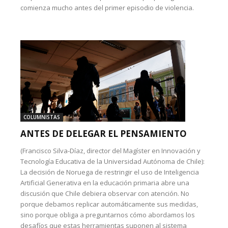
comienza mucho antes del primer episodio de violencia.
COLUMNISTAS
ANTES DE DELEGAR EL PENSAMIENTO
(Francisco Silva-Díaz, director del Magíster en Innovación y
Tecnología Educativa de la Universidad Autónoma de Chile):
La decisión de Noruega de restringir el uso de Inteligencia
Artificial Generativa en la educación primaria abre una
discusión que Chile debiera observar con atención. No
porque debamos replicar automáticamente sus medidas,
sino porque obliga a preguntarnos cómo abordamos los
desafíos que estas herramientas suponen al sistema