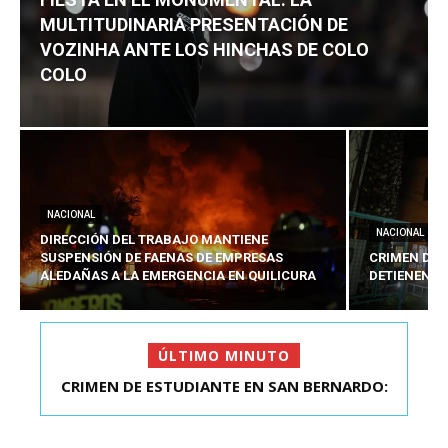
MULTITUDINARIA PRESENTACIÓN DE
VOZINHA ANTE LOS HINCHAS DE COLO
COLO
NACIONAL
NACIONAL
DIRECCIÓN DEL TRABAJO MANTIENE
SUSPENSIÓN DE FAENAS DE EMPRESAS
CRIMEN DE 
ALEDAÑAS A LA EMERGENCIA EN QUILICURA
DETIENEN A
ÚLTIMO MINUTO
FIESTA EN EL MONUMENTAL: LA
MULTITUDINARIA PRESENTACIÓ...