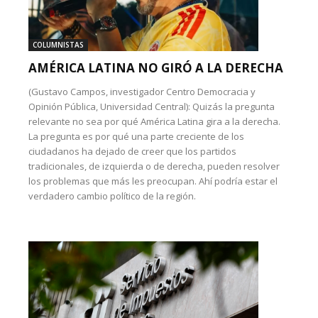
COLUMNISTAS
AMÉRICA LATINA NO GIRÓ A LA DERECHA
(Gustavo Campos, investigador Centro Democracia y
Opinión Pública, Universidad Central): Quizás la pregunta
relevante no sea por qué América Latina gira a la derecha.
La pregunta es por qué una parte creciente de los
ciudadanos ha dejado de creer que los partidos
tradicionales, de izquierda o de derecha, pueden resolver
los problemas que más les preocupan. Ahí podría estar el
verdadero cambio político de la región.