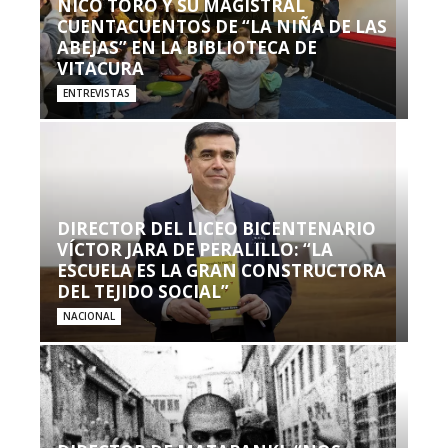
NICO TORO Y SU MAGISTRAL
CUENTACUENTOS DE “LA NIÑA DE LAS
ABEJAS” EN LA BIBLIOTECA DE
VITACURA
ENTREVISTAS
DIRECTOR DEL LICEO BICENTENARIO
VÍCTOR JARA DE PERALILLO: “LA
ESCUELA ES LA GRAN CONSTRUCTORA
DEL TEJIDO SOCIAL”
NACIONAL