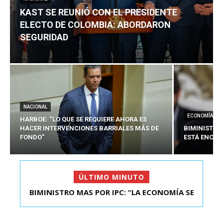
KAST SE REUNIÓ CON EL PRESIDENTE
ELECTO DE COLOMBIA: ABORDARON
SEGURIDAD
NACIONAL
ECONOMÍA
HARBOE: “LO QUE SE REQUIERE AHORA ES
HACER INTERVENCIONES BARRIALES MÁS DE
BIMINISTRO
FONDO”
ESTÁ ENCAU
ÚLTIMO MINUTO
BIMINISTRO MAS POR IPC: “LA ECONOMÍA SE
KAST SE REUNIÓ CON EL PRESIDENTE ELECTO DE
ESTÁ ENC...
COLOMBIA: A...