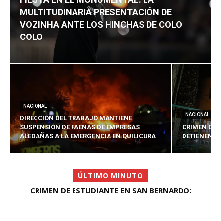
MULTITUDINARIA PRESENTACIÓN DE
VOZINHA ANTE LOS HINCHAS DE COLO
COLO
NACIONAL
NACIONAL
DIRECCIÓN DEL TRABAJO MANTIENE
SUSPENSIÓN DE FAENAS DE EMPRESAS
CRIMEN DE 
ALEDAÑAS A LA EMERGENCIA EN QUILICURA
DETIENEN A
ÚLTIMO MINUTO
FIESTA EN EL MONUMENTAL: LA
MULTITUDINARIA PRESENTACIÓ...