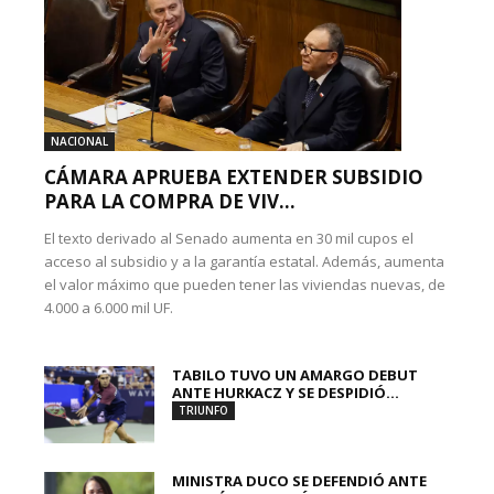
NACIONAL
CÁMARA APRUEBA EXTENDER SUBSIDIO
PARA LA COMPRA DE VIV...
El texto derivado al Senado aumenta en 30 mil cupos el
acceso al subsidio y a la garantía estatal. Además, aumenta
el valor máximo que pueden tener las viviendas nuevas, de
4.000 a 6.000 mil UF.
TABILO TUVO UN AMARGO DEBUT
ANTE HURKACZ Y SE DESPIDIÓ...
TRIUNFO
MINISTRA DUCO SE DEFENDIÓ ANTE