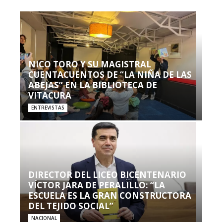
NICO TORO Y SU MAGISTRAL
CUENTACUENTOS DE “LA NIÑA DE LAS
ABEJAS” EN LA BIBLIOTECA DE
VITACURA
ENTREVISTAS
DIRECTOR DEL LICEO BICENTENARIO
VÍCTOR JARA DE PERALILLO: “LA
ESCUELA ES LA GRAN CONSTRUCTORA
DEL TEJIDO SOCIAL”
NACIONAL