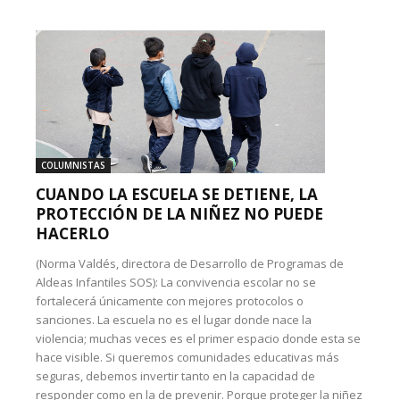
COLUMNISTAS
CUANDO LA ESCUELA SE DETIENE, LA
PROTECCIÓN DE LA NIÑEZ NO PUEDE
HACERLO
(Norma Valdés, directora de Desarrollo de Programas de
Aldeas Infantiles SOS): La convivencia escolar no se
fortalecerá únicamente con mejores protocolos o
sanciones. La escuela no es el lugar donde nace la
violencia; muchas veces es el primer espacio donde esta se
hace visible. Si queremos comunidades educativas más
seguras, debemos invertir tanto en la capacidad de
responder como en la de prevenir. Porque proteger la niñez