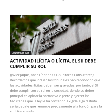
COLUMNISTAS
ACTIVIDAD ILÍCITA O LÍCITA, EL SII DEBE
CUMPLIR SU ROL
(Javier Jaque, socio Líder de CCL Auditores Consultores):
Recordemos que incluso los tribunales han reconocido que
las actividades ilícitas deben ser gravadas, por tanto, el SII
debe cumplir con su rol en la sociedad, donde su deber
principal es aplicar la normativa vigente y ejercer las
facultades que la ley le ha conferido. Exigirle algo distinto
sería pedirle que renuncie precisamente a la función para la
cual fue creado.