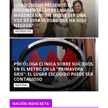
LITA DONOSO PRESENTÓ SU
DOCUMENTAL SOBRE MARÍA
MAGDALENA: “ME MUEVE SER UNA
VOZ DE ESTA VERDAD QUE HA SIDO
NEGADA”
ENTREVISTAS
PSICÓLOGA CLÍNICA SOBRE SUICIDIOS
EN EL METRO EN LA “PRIMAVERA
GRIS”: EL LUGAR ESCOGIDO PUEDE SER
CONTAGIOSO
NACIONAL
NACIÓN INDISCRETA