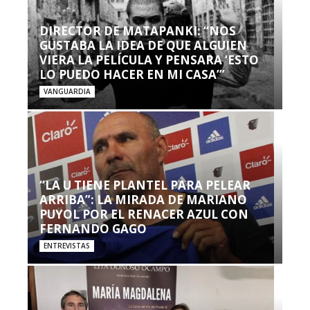
DIRECTOR DE MATAPANKI: “NOS
GUSTABA LA IDEA DE QUE ALGUIEN
VIERA LA PELÍCULA Y PENSARA ‘ESTO
LO PUEDO HACER EN MI CASA’”
VANGUARDIA
“LA U TIENE PLANTEL PARA PELEAR
ARRIBA”: LA MIRADA DE MARIANO
PUYOL POR EL RENACER AZUL CON
FERNANDO GAGO
ENTREVISTAS