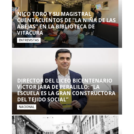
NICO TORO Y SU MAGISTRAL
CUENTACUENTOS DE “LA NIÑA DE LAS
ABEJAS” EN LA BIBLIOTECA DE
VITACURA
ENTREVISTAS
DIRECTOR DEL LICEO BICENTENARIO
VÍCTOR JARA DE PERALILLO: “LA
ESCUELA ES LA GRAN CONSTRUCTORA
DEL TEJIDO SOCIAL”
NACIONAL