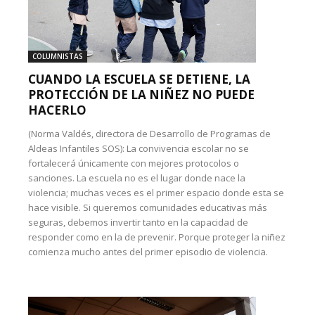
COLUMNISTAS
CUANDO LA ESCUELA SE DETIENE, LA
PROTECCIÓN DE LA NIÑEZ NO PUEDE
HACERLO
(Norma Valdés, directora de Desarrollo de Programas de
Aldeas Infantiles SOS): La convivencia escolar no se
fortalecerá únicamente con mejores protocolos o
sanciones. La escuela no es el lugar donde nace la
violencia; muchas veces es el primer espacio donde esta se
hace visible. Si queremos comunidades educativas más
seguras, debemos invertir tanto en la capacidad de
responder como en la de prevenir. Porque proteger la niñez
comienza mucho antes del primer episodio de violencia.