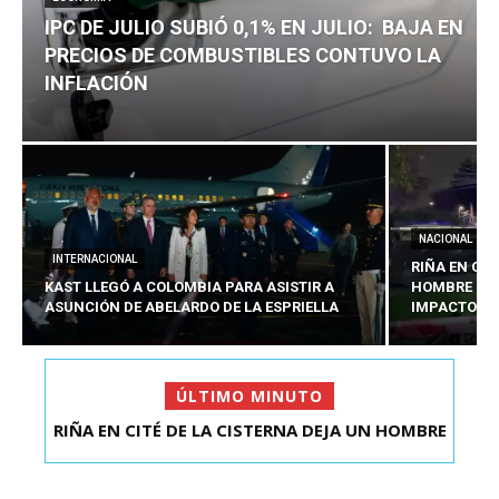
IPC DE JULIO SUBIÓ 0,1% EN JULIO: BAJA EN
PRECIOS DE COMBUSTIBLES CONTUVO LA
INFLACIÓN
NACIONAL
INTERNACIONAL
RIÑA EN CIT
KAST LLEGÓ A COLOMBIA PARA ASISTIR A
HOMBRE CO
ASUNCIÓN DE ABELARDO DE LA ESPRIELLA
IMPACTOS D
ÚLTIMO MINUTO
RIÑA EN CITÉ DE LA CISTERNA DEJA UN HOMBRE
IPC DE JULIO SUBIÓ 0,1% EN JULIO: BAJA EN
COLOMBIANO ...
PRECIOS DE ...