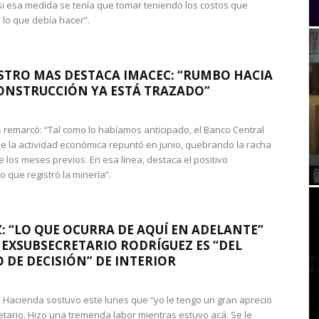
si esa medida se tenía que tomar teniendo los costos que
 lo que debía hacer”.
STRO MAS DESTACA IMACEC: “RUMBO HACIA
ONSTRUCCIÓN YA ESTÁ TRAZADO”
 remarcó: “Tal como lo habíamos anticipado, el Banco Central
e la actividad económica repuntó en junio, quebrando la racha
e los meses previos. En esa línea, destaca el positivo
que registró la minería”.
: “LO QUE OCURRA DE AQUÍ EN ADELANTE”
 EXSUBSECRETARIO RODRÍGUEZ ES “DEL
 DE DECISIÓN” DE INTERIOR
 de Hacienda sostuvo este lunes que “yo le tengo un gran aprecio
etario. Hizo una tremenda labor mientras estuvo acá. Se le