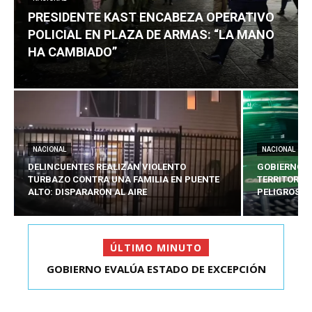
PRESIDENTE KAST ENCABEZA OPERATIVO
POLICIAL EN PLAZA DE ARMAS: “LA MANO
HA CAMBIADO”
NACIONAL
NACIONAL
DELINCUENTES REALIZAN VIOLENTO
GOBIERNO E
TURBAZO CONTRA UNA FAMILIA EN PUENTE
TERRITORIA
ALTO: DISPARARON AL AIRE
PELIGROSO
ÚLTIMO MINUTO
PRESIDENTE KAST ENCABEZA OPERATIVO
POLICIAL EN PLAZA D...