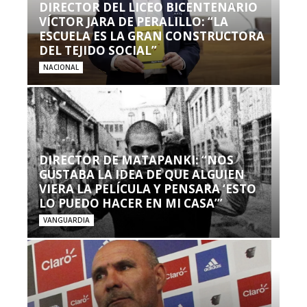
DIRECTOR DEL LICEO BICENTENARIO
VÍCTOR JARA DE PERALILLO: “LA
ESCUELA ES LA GRAN CONSTRUCTORA
DEL TEJIDO SOCIAL”
NACIONAL
DIRECTOR DE MATAPANKI: “NOS
GUSTABA LA IDEA DE QUE ALGUIEN
VIERA LA PELÍCULA Y PENSARA ‘ESTO
LO PUEDO HACER EN MI CASA’”
VANGUARDIA