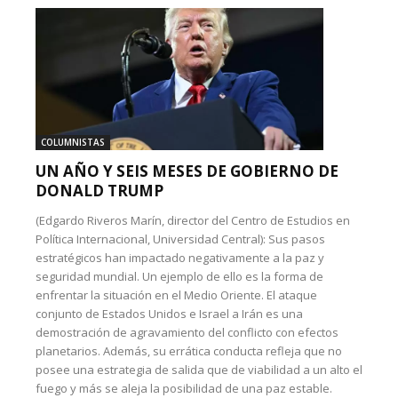
COLUMNISTAS
UN AÑO Y SEIS MESES DE GOBIERNO DE
DONALD TRUMP
(Edgardo Riveros Marín, director del Centro de Estudios en
Política Internacional, Universidad Central): Sus pasos
estratégicos han impactado negativamente a la paz y
seguridad mundial. Un ejemplo de ello es la forma de
enfrentar la situación en el Medio Oriente. El ataque
conjunto de Estados Unidos e Israel a Irán es una
demostración de agravamiento del conflicto con efectos
planetarios. Además, su errática conducta refleja que no
posee una estrategia de salida que de viabilidad a un alto el
fuego y más se aleja la posibilidad de una paz estable.