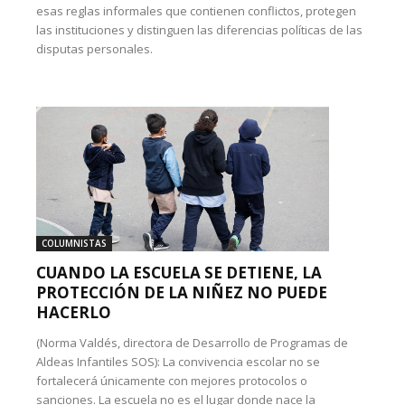
esas reglas informales que contienen conflictos, protegen
las instituciones y distinguen las diferencias políticas de las
disputas personales.
COLUMNISTAS
CUANDO LA ESCUELA SE DETIENE, LA
PROTECCIÓN DE LA NIÑEZ NO PUEDE
HACERLO
(Norma Valdés, directora de Desarrollo de Programas de
Aldeas Infantiles SOS): La convivencia escolar no se
fortalecerá únicamente con mejores protocolos o
sanciones. La escuela no es el lugar donde nace la