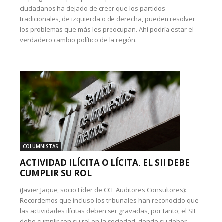
ciudadanos ha dejado de creer que los partidos
tradicionales, de izquierda o de derecha, pueden resolver
los problemas que más les preocupan. Ahí podría estar el
verdadero cambio político de la región.
COLUMNISTAS
ACTIVIDAD ILÍCITA O LÍCITA, EL SII DEBE
CUMPLIR SU ROL
(Javier Jaque, socio Líder de CCL Auditores Consultores):
Recordemos que incluso los tribunales han reconocido que
las actividades ilícitas deben ser gravadas, por tanto, el SII
debe cumplir con su rol en la sociedad, donde su deber