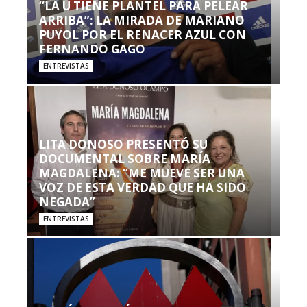
“LA U TIENE PLANTEL PARA PELEAR
ARRIBA”: LA MIRADA DE MARIANO
PUYOL POR EL RENACER AZUL CON
FERNANDO GAGO
ENTREVISTAS
LITA DONOSO PRESENTÓ SU
DOCUMENTAL SOBRE MARÍA
MAGDALENA: “ME MUEVE SER UNA
VOZ DE ESTA VERDAD QUE HA SIDO
NEGADA”
ENTREVISTAS