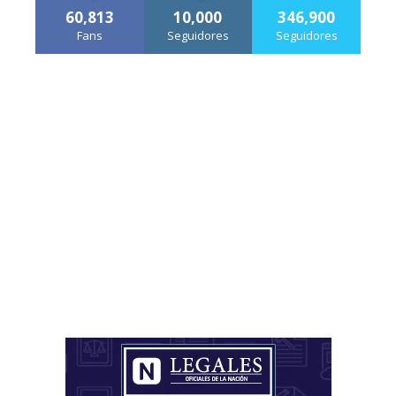
60,813
10,000
346,900
Fans
Seguidores
Seguidores