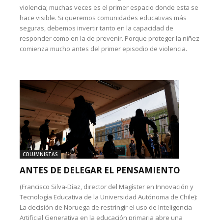
violencia; muchas veces es el primer espacio donde esta se
hace visible. Si queremos comunidades educativas más
seguras, debemos invertir tanto en la capacidad de
responder como en la de prevenir. Porque proteger la niñez
comienza mucho antes del primer episodio de violencia.
COLUMNISTAS
ANTES DE DELEGAR EL PENSAMIENTO
(Francisco Silva-Díaz, director del Magíster en Innovación y
Tecnología Educativa de la Universidad Autónoma de Chile):
La decisión de Noruega de restringir el uso de Inteligencia
Artificial Generativa en la educación primaria abre una