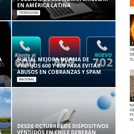
EN AMÉRICA LATINA
TECNOLOGÍA
T
VI
D
A
SUBTEL MEJORA NORMA DE
SU
PREFIJOS 600 Y 809 PARA EVITAR
ABUSOS EN COBRANZAS Y SPAM
NACIONAL
T
N
D
PO
VI.
DESDE OCTUBRE LOS DISPOSITIVOS
S
VENDIDOS EN CHILE DEBERÁN