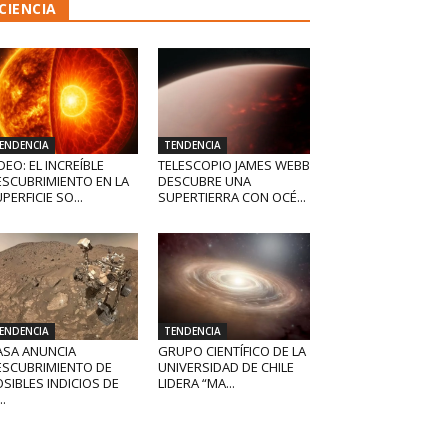
CIENCIA
ENDENCIA
TENDENCIA
DEO: EL INCREÍBLE
TELESCOPIO JAMES WEBB
ESCUBRIMIENTO EN LA
DESCUBRE UNA
PERFICIE SO...
SUPERTIERRA CON OCÉ...
ENDENCIA
TENDENCIA
ASA ANUNCIA
GRUPO CIENTÍFICO DE LA
ESCUBRIMIENTO DE
UNIVERSIDAD DE CHILE
SIBLES INDICIOS DE
LIDERA “MA...
..