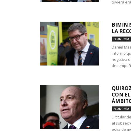
tuviera era
BIMINI
LA REC
ECONOMÍA
Daniel Mas
informó qu
negativa d
desempeño 
QUIROZ
CON EL
ÁMBITO
ECONOMÍA
El titular
al subsecr
echa de me