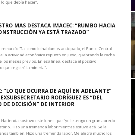
 lo que debía hacer”.
STRO MAS DESTACA IMACEC: “RUMBO HACIA
ONSTRUCCIÓN YA ESTÁ TRAZADO”
 remarcó: “Tal como lo habíamos anticipado, el Banco Central
e la actividad económica repuntó en junio, quebrando la racha
e los meses previos. En esa línea, destaca el positivo
que registró la minería”.
: “LO QUE OCURRA DE AQUÍ EN ADELANTE”
 EXSUBSECRETARIO RODRÍGUEZ ES “DEL
 DE DECISIÓN” DE INTERIOR
 de Hacienda sostuvo este lunes que “yo le tengo un gran aprecio
etario. Hizo una tremenda labor mientras estuvo acá. Se le
nos también. Hizo una tremenda labor. Me alegra mucho los