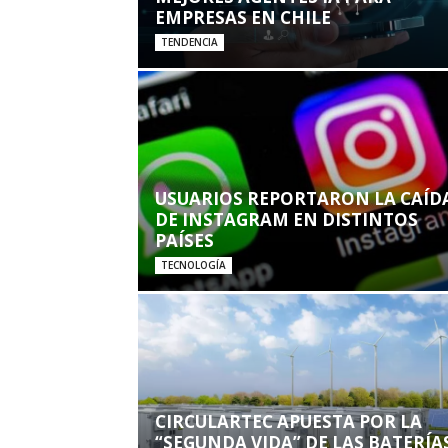
EMPRESAS EN CHILE
TENDENCIA
USUARIOS REPORTARON LA CAÍD
DE INSTAGRAM EN DISTINTOS
PAÍSES
TECNOLOGÍA
CIRCULARTEC APUESTA POR LA
“SEGUNDA VIDA” DE LAS BATERÍA