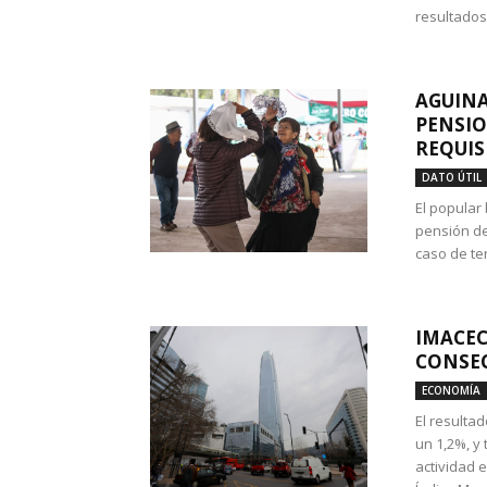
resultados
AGUINA
PENSIO
REQUIS
DATO ÚTIL
El popular
pensión de
caso de te
IMACEC
CONSEC
ECONOMÍA
El resulta
un 1,2%, y
actividad 