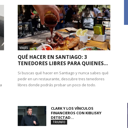
VIAJES
QUÉ HACER EN SANTIAGO: 3
TENEDORES LIBRES PARA QUIENES...
Si buscas qué hacer en Santiago y nunca sabes qué
pedir en un restaurante, descubre tres tenedores
 a
libres donde podrás probar un poco de todo.
CLARK Y LOS VÍNCULOS
FINANCIEROS CON KIBLISKY
DETECTAD...
TRIUNFO