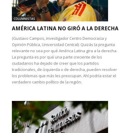
COLUMNISTAS
AMÉRICA LATINA NO GIRÓ A LA DERECHA
(Gustavo Campos, investigador Centro Democracia y
Opinión Pública, Universidad Central): Quizás la pregunta
relevante no sea por qué América Latina gira a la derecha.
La pregunta es por qué una parte creciente de los
ciudadanos ha dejado de creer que los partidos
tradicionales, de izquierda o de derecha, pueden resolver
los problemas que más les preocupan. Ahí podría estar el
verdadero cambio político de la región.