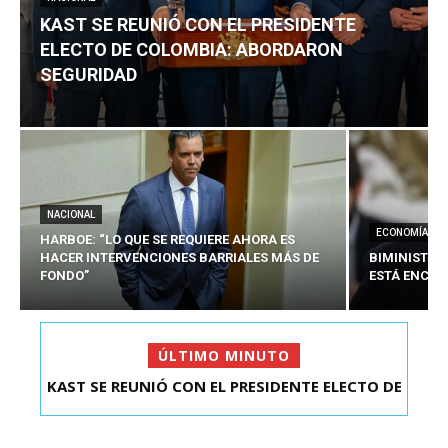
KAST SE REUNIÓ CON EL PRESIDENTE
ELECTO DE COLOMBIA: ABORDARON
SEGURIDAD
NACIONAL
ECONOMÍA
HARBOE: “LO QUE SE REQUIERE AHORA ES
HACER INTERVENCIONES BARRIALES MÁS DE
BIMINISTRO
FONDO”
ESTÁ ENCAU
ÚLTIMO MINUTO
KAST SE REUNIÓ CON EL PRESIDENTE ELECTO DE
COLOMBIA: A...