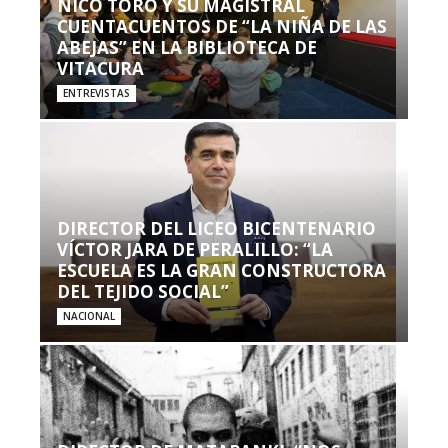
NICO TORO Y SU MAGISTRAL
CUENTACUENTOS DE “LA NIÑA DE LAS
ABEJAS” EN LA BIBLIOTECA DE
VITACURA
ENTREVISTAS
DIRECTOR DEL LICEO BICENTENARIO
VÍCTOR JARA DE PERALILLO: “LA
ESCUELA ES LA GRAN CONSTRUCTORA
DEL TEJIDO SOCIAL”
NACIONAL