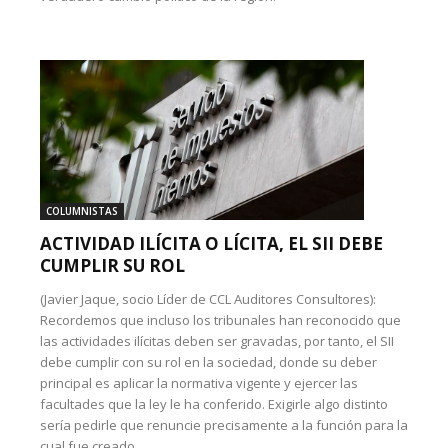
COLUMNISTAS
ACTIVIDAD ILÍCITA O LÍCITA, EL SII DEBE
CUMPLIR SU ROL
(Javier Jaque, socio Líder de CCL Auditores Consultores):
Recordemos que incluso los tribunales han reconocido que
las actividades ilícitas deben ser gravadas, por tanto, el SII
debe cumplir con su rol en la sociedad, donde su deber
principal es aplicar la normativa vigente y ejercer las
facultades que la ley le ha conferido. Exigirle algo distinto
sería pedirle que renuncie precisamente a la función para la
cual fue creado.