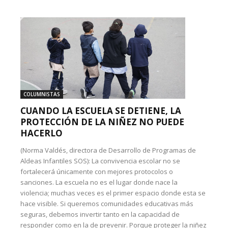
COLUMNISTAS
CUANDO LA ESCUELA SE DETIENE, LA
PROTECCIÓN DE LA NIÑEZ NO PUEDE
HACERLO
(Norma Valdés, directora de Desarrollo de Programas de
Aldeas Infantiles SOS): La convivencia escolar no se
fortalecerá únicamente con mejores protocolos o
sanciones. La escuela no es el lugar donde nace la
violencia; muchas veces es el primer espacio donde esta se
hace visible. Si queremos comunidades educativas más
seguras, debemos invertir tanto en la capacidad de
responder como en la de prevenir. Porque proteger la niñez