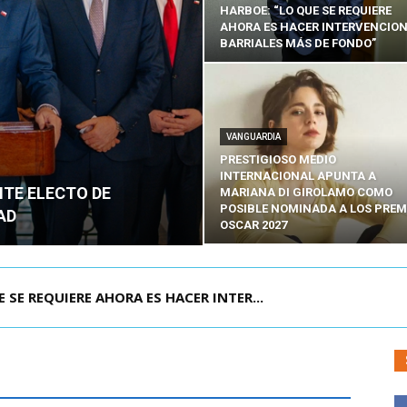
HARBOE: “LO QUE SE REQUIERE
AHORA ES HACER INTERVENCIO
BARRIALES MÁS DE FONDO”
VANGUARDIA
PRESTIGIOSO MEDIO
INTERNACIONAL APUNTA A
NTE ELECTO DE
MARIANA DI GIROLAMO COMO
POSIBLE NOMINADA A LOS PREM
AD
OSCAR 2027
POR IPC: “LA ECONOMÍA SE ESTÁ ENC...