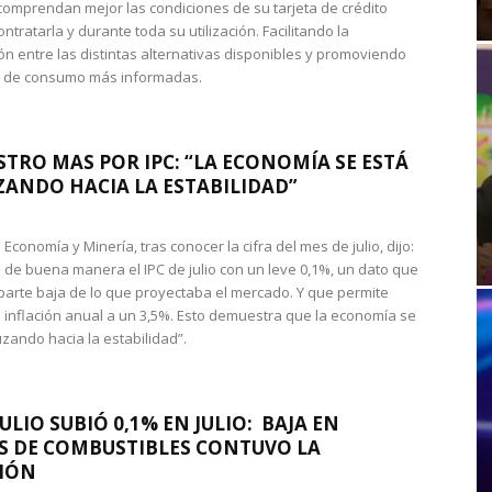
omprendan mejor las condiciones de su tarjeta de crédito
ntratarla y durante toda su utilización. Facilitando la
n entre las distintas alternativas disponibles y promoviendo
s de consumo más informadas.
STRO MAS POR IPC: “LA ECONOMÍA SE ESTÁ
ANDO HACIA LA ESTABILIDAD”
de Economía y Minería, tras conocer la cifra del mes de julio, dijo:
 de buena manera el IPC de julio con un leve 0,1%, un dato que
 parte baja de lo que proyectaba el mercado. Y que permite
 inflación anual a un 3,5%. Esto demuestra que la economía se
zando hacia la estabilidad”.
JULIO SUBIÓ 0,1% EN JULIO: BAJA EN
S DE COMBUSTIBLES CONTUVO LA
IÓN