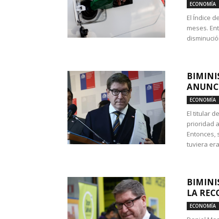
ECONOMÍA
El Índice 
meses. Ent
disminución
BIMINI
ANUNCI
ECONOMÍA
El titular 
prioridad 
Entonces, 
tuviera era
BIMINI
LA REC
ECONOMÍA