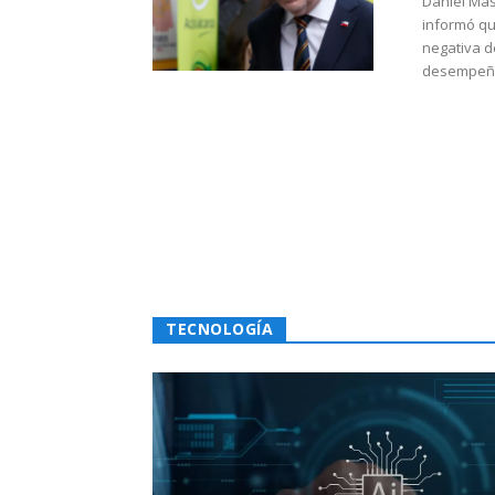
Daniel Mas
informó qu
negativa d
desempeño 
TECNOLOGÍA