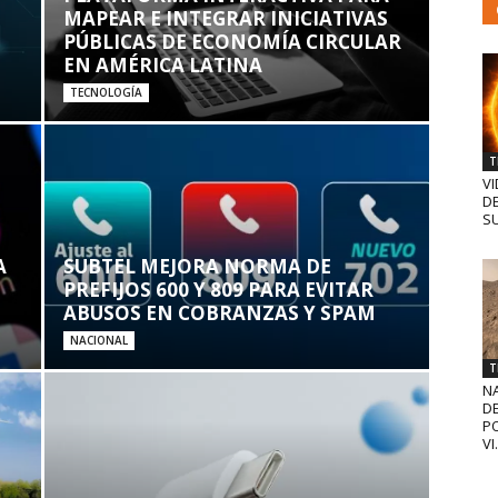
MAPEAR E INTEGRAR INICIATIVAS
PÚBLICAS DE ECONOMÍA CIRCULAR
EN AMÉRICA LATINA
TECNOLOGÍA
T
VI
D
SU
A
SUBTEL MEJORA NORMA DE
PREFIJOS 600 Y 809 PARA EVITAR
ABUSOS EN COBRANZAS Y SPAM
NACIONAL
T
N
D
PO
VI.