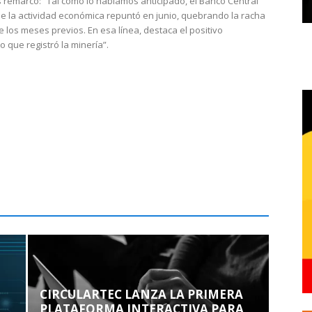
 remarcó: “Tal como lo habíamos anticipado, el Banco Central
e la actividad económica repuntó en junio, quebrando la racha
e los meses previos. En esa línea, destaca el positivo
que registró la minería”.
CIRCULARTEC LANZA LA PRIMERA
PLATAFORMA INTERACTIVA PARA