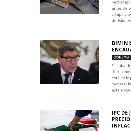
personas c
antes de co
comparació
decisione
BIMINI
ENCAUZ
ECONOMÍA
El titular 
“Recibimos
está en la
moderar la
está encau
IPC DE 
PRECIO
INFLAC