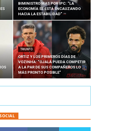
BIMINISTRO MAS POR IPC: “LA
NES
ECONOMÍA SE ESTÁ ENCAUZANDO
HACIA LA ESTABILIDAD”
TRIUNFO
ORTIZ Y LOS PRIMEROS DÍAS DE
VOZINHA: “OJALÁ PUEDA COMPETIR
IOS
A LA PAR DE SUS COMPAÑEROS LO
MÁS PRONTO POSIBLE”
SOCIAL