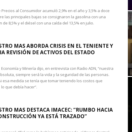
de Precios al Consumidor acumuló 2,9% en el año y 3,5% a doce
re las principales bajas se consignaron la gasolina con una
 de 8,5% y el diésel con una caída del 13,5% en julio.
STRO MAS ABORDA CRISIS EN EL TENIENTE Y
A REVISIÓN DE ACTIVOS DEL ESTADO
de Economía y Minería dijo, en entrevista con Radio ADN, “nuestra
absoluta, siempre será la vida y la seguridad de las personas.
si esa medida se tenía que tomar teniendo los costos que
 lo que debía hacer”.
STRO MAS DESTACA IMACEC: “RUMBO HACIA
ONSTRUCCIÓN YA ESTÁ TRAZADO”