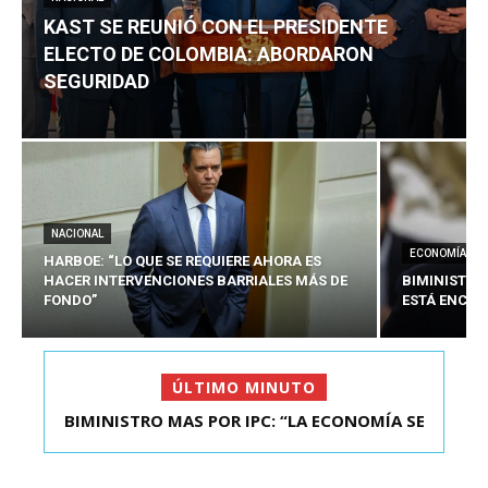
KAST SE REUNIÓ CON EL PRESIDENTE
ELECTO DE COLOMBIA: ABORDARON
SEGURIDAD
NACIONAL
ECONOMÍA
HARBOE: “LO QUE SE REQUIERE AHORA ES
HACER INTERVENCIONES BARRIALES MÁS DE
BIMINISTRO
FONDO”
ESTÁ ENCAU
ÚLTIMO MINUTO
BIMINISTRO MAS POR IPC: “LA ECONOMÍA SE
KAST SE REUNIÓ CON EL PRESIDENTE ELECTO DE
ESTÁ ENC...
COLOMBIA: A...