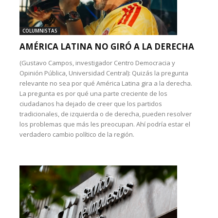
COLUMNISTAS
AMÉRICA LATINA NO GIRÓ A LA DERECHA
(Gustavo Campos, investigador Centro Democracia y
Opinión Pública, Universidad Central): Quizás la pregunta
relevante no sea por qué América Latina gira a la derecha.
La pregunta es por qué una parte creciente de los
ciudadanos ha dejado de creer que los partidos
tradicionales, de izquierda o de derecha, pueden resolver
los problemas que más les preocupan. Ahí podría estar el
verdadero cambio político de la región.