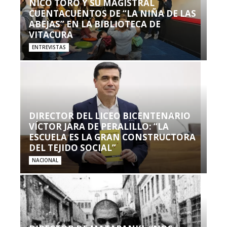
NICO TORO Y SU MAGISTRAL
CUENTACUENTOS DE “LA NIÑA DE LAS
ABEJAS” EN LA BIBLIOTECA DE
VITACURA
ENTREVISTAS
DIRECTOR DEL LICEO BICENTENARIO
VÍCTOR JARA DE PERALILLO: “LA
ESCUELA ES LA GRAN CONSTRUCTORA
DEL TEJIDO SOCIAL”
NACIONAL